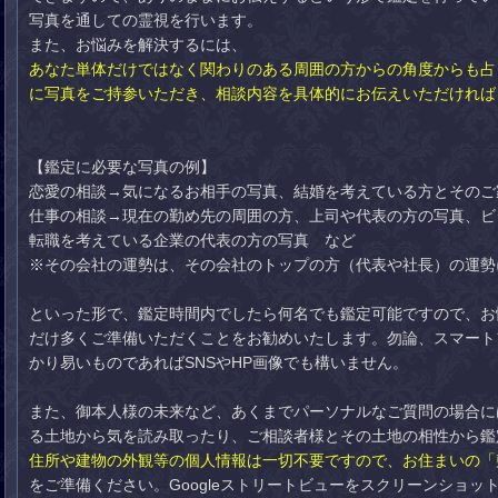
写真を通しての霊視を行います。
また、お悩みを解決するには、
あなた単体だけではなく関わりのある周囲の方からの角度からも占
に写真をご持参いただき、相談内容を具体的にお伝えいただければ
【鑑定に必要な写真の例】
恋愛の相談→気になるお相手の写真、結婚を考えている方とそのご
仕事の相談→現在の勤め先の周囲の方、上司や代表の方の写真、ビ
転職を考えている企業の代表の方の写真 など
※その会社の運勢は、その会社のトップの方（代表や社長）の運勢
といった形で、鑑定時間内でしたら何名でも鑑定可能ですので、お
だけ多くご準備いただくことをお勧めいたします。勿論、スマート
かり易いものであればSNSやHP画像でも構いません。
また、御本人様の未来など、あくまでパーソナルなご質問の場合に
る土地から気を読み取ったり、ご相談者様とその土地の相性から鑑
住所や建物の外観等の個人情報は一切不要ですので、お住まいの「
をご準備ください。Googleストリートビューをスクリーンショ