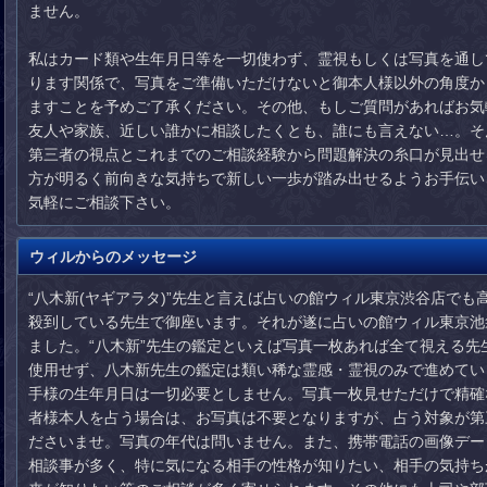
ません。
私はカード類や生年月日等を一切使わず、霊視もしくは写真を通し
ります関係で、写真をご準備いただけないと御本人様以外の角度か
ますことを予めご了承ください。その他、もしご質問があればお気
友人や家族、近しい誰かに相談したくとも、誰にも言えない…。そ
第三者の視点とこれまでのご相談経験から問題解決の糸口が見出せ
方が明るく前向きな気持ちで新しい一歩が踏み出せるようお手伝い
気軽にご相談下さい。
ウィルからのメッセージ
“八木新(ヤギアラタ)”先生と言えば占いの館ウィル東京渋谷店で
殺到している先生で御座います。それが遂に占いの館ウィル東京池
ました。“八木新”先生の鑑定といえば写真一枚あれば全て視える
使用せず、八木新先生の鑑定は類い稀な霊感・霊視のみで進めてい
手様の生年月日は一切必要としません。写真一枚見せただけで精確
者様本人を占う場合は、お写真は不要となりますが、占う対象が第
ださいませ。写真の年代は問いません。また、携帯電話の画像デー
相談事が多く、特に気になる相手の性格が知りたい、相手の気持ち