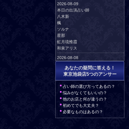
2026-08-09
本日の出演占い師
八木新
楓
ソルナ
星那
虹月琉惟霞
和泉アリス
2026-08-08
本日の出演占い師
あなたの疑問に答える！
八木新
東京池袋店5つのアンサー
ソルナ
凛子
占い師の選び方ってあるの？
星那
悩みがなくてもいいの？
虹月琉惟霞
他のお店と何が違うの？
2026-08-07
初めてでも大丈夫？
本日の出演占い師
必要なものはあるの？
八木新
楓