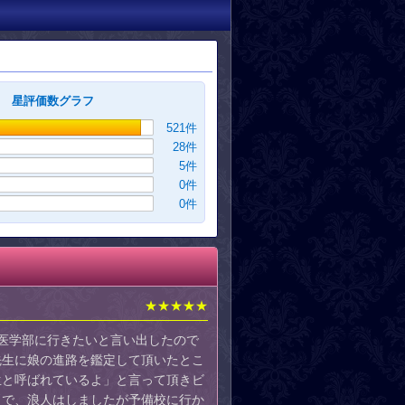
星評価数グラフ
521
件
28
件
5
件
0
件
0
件
★★★★★
医学部に行きたいと言い出したので
先生に娘の進路を鑑定して頂いたとこ
生と呼ばれているよ」と言って頂きビ
うで、浪人はしましたが予備校に行か