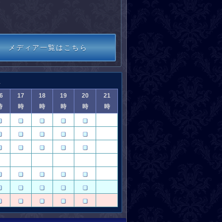
メディア一覧はこちら
6
17
18
19
20
21
時
時
時
時
時
時