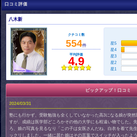
口コミ評価
八木新
クチコミ数
554
星5
件
星4
平均評価
星3
4.9
星2
星1
ピックアップ！口コミ
2024/03/31
塾にも行かず、受験勉強も全くしていなかった高3になる娘が突然
すが、成績は医学部どころかその他の大学にも程遠い物でした。
ろ、娘の写真を見るなり「この子は女医さんだね、白衣を着て先
ックリしました。一緒に居た娘はその言葉でスイッチが入ったよ