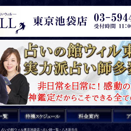
占いの館ウィル東京池袋店
›
占い師一覧
›
八木新先生