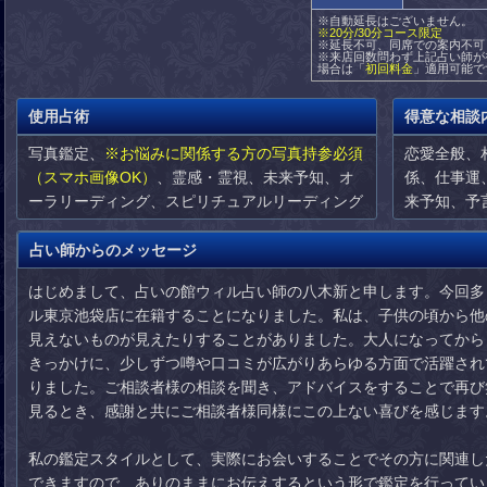
※自動延長はございません。
※20分/30分コース限定
※延長不可、同席での案内不可
※来店回数問わず上記占い師が
場合は「
初回料金
」適用可能で
使用占術
得意な相談
写真鑑定、
※お悩みに関係する方の写真持参必須
恋愛全般、
（スマホ画像OK）
、霊感・霊視、未来予知、オ
係、仕事運
ーラリーディング、スピリチュアルリーディング
来予知、予
占い師からのメッセージ
はじめまして、占いの館ウィル占い師の八木新と申します。今回多
ル東京池袋店に在籍することになりました。私は、子供の頃から他
見えないものが見えたりすることがありました。大人になってから
きっかけに、少しずつ噂や口コミが広がりあらゆる方面で活躍され
りました。ご相談者様の相談を聞き、アドバイスをすることで再び
見るとき、感謝と共にご相談者様同様にこの上ない喜びを感じます
私の鑑定スタイルとして、実際にお会いすることでその方に関連し
できますので、ありのままにお伝えするという形で鑑定を行ってい