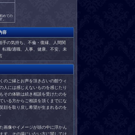
初めての
す。
内容
相手の気持ち、不倫・復縁、人間関
、転職/適職、人事、健康、不安、未
言
くのご縁とお声を頂き占いの館ウィ
の人には感じえないものを感じたり
もその体験は続き相談を受けたのを
ている方からご相談を頂くまでにな
笑顔を取り戻し希望が生まれるのを
。
た画像やイメージが頭の中に浮かん
ます。その場にいない方に関しては