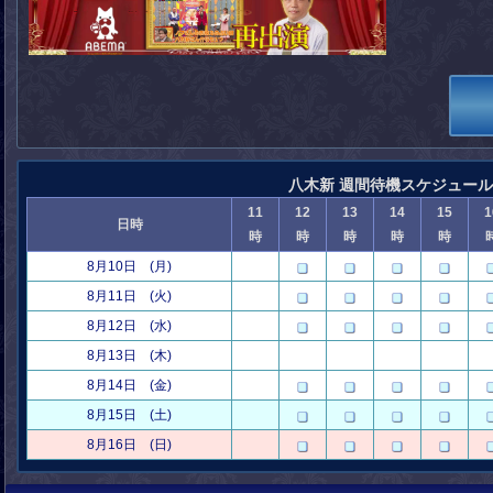
八木新 週間待機スケジュール
11
12
13
14
15
1
日時
時
時
時
時
時
8月10日 (月)
8月11日 (火)
8月12日 (水)
8月13日 (木)
8月14日 (金)
8月15日 (土)
8月16日 (日)