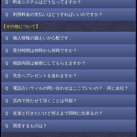
Ｑ 料金システムはどうなってますか？
メール受信拒否を設定している
受信メールボックスのフォルダがいっぱいになっている
Ｑ 利用料金の支払いはどうすればいいのですか？
Ａ
鑑定料金は占い師毎に異なります。詳しくは、各占い師の詳
迷惑メールフォルダに紛れ込んでいる
細プロフィールをご確認下さい。
迷惑メールの受信拒否設定をしていない
【その他について】
Ａ
料金のお支払いは先払いとなります。以下の決済をご利用い
※ドメイン指定受信をされている場合は【info@ikebukuro-
ただけます。
Ｑ 個人情報の漏えいが心配です…
will.jp】からのメールを受信できるように設定してください。
Ｑ 受付時間は何時から何時ですか？
Ａ
お客様の個人情報に関しましては弊社で厳重に管理を行い、
本サービスの利用に関する目的以外で第三者に提供する事はござ
Ｑ 相談内容は秘密にしてもらえますか？
Ａ
お問い合わせは11:00-21:00となります。
いませんので、ご安心ください。
また、漏洩防止の為のセキュリティ対策も万全にしております。
Ｑ 先生へプレゼントを送れますか？
Ａ
お客様がご相談された内容等は占い師のみ知りえる情報です
ので、その他第三者に伝わる事は御座いません。
Ｑ 電話占いウィルの問い合わせはここでいいの？ 同じ会社？
Ａ
誠に申し訳御座いませんが、物品やお手紙等のプレゼントは
一切お受けしておりません。
Ｑ 店内で待たせて頂くことは可能？
Ａ
同じ会社です！ただ、電話占いウィルのお問い合わせは、下
記、よりお願い致します。
Ｑ 友達と行きたいけど何人まで同時に出来るの？
Ａ
店内の待合スペースに限りがありますので、ご予約時間の5～
電話占いウィル
10分前来店のご協力をお願いしております。
Ｑ 用意するものは？
Ａ
基本的に2名様までは同じブースで鑑定が可能となります。3
名様以上の場合は、順番に鑑定していただくか、分かれての鑑定