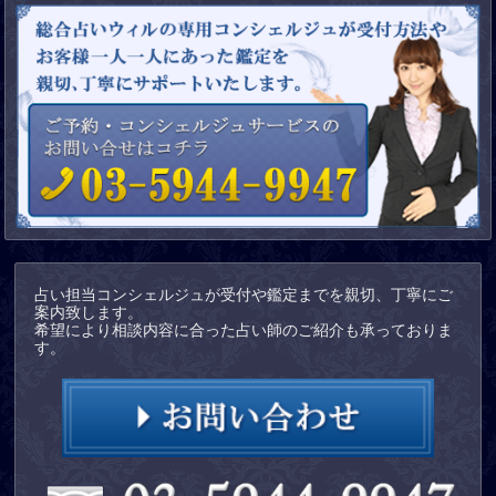
Ａ
鑑定中にメモを取ることは可能ですので、必要であればペン
になります。
やメモ帳等の筆記用具をご準備下さいませ。
先生のお部屋にご用意もありますのでご自由にお使い下さい。
また、占い師によっては出生時刻・お相手様の生年月日やお写真
がありますと、更に詳細な鑑定も可能となりますので、各占い師
紹介ページにてご確認いただくか、店舗にお問い合わせ下さい。
尚、録画、録音、電子機器でのメモ取りはお断りしておりますの
でご了承くださいませ。
占い担当コンシェルジュが受付や鑑定までを親切、丁寧にご
案内致します。
希望により相談内容に合った占い師のご紹介も承っておりま
す。