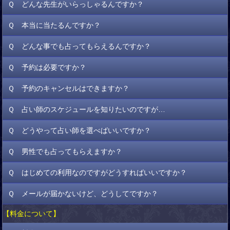
Ｑ どんな先生がいらっしゃるんですか？
Ｑ 本当に当たるんですか？
Ａ
弊社の厳選なオーディションに合格して経験が豊富な占い師
の方々でございます。
Ｑ どんな事でも占ってもらえるんですか？
Ａ
厳選された占い師が在籍しており、その鑑定力は非常に高く
多種多様な占術を用いて鑑定してくださるのできっとお気に入り
お客様のご相談内容に合った占い師をお選び頂く事で的中率も格
の占い師が見つかると思います。
Ｑ 予約は必要ですか？
Ａ
基本的にはどんなご相談内容でもご相談頂けます。
段に上がる事となりますので、占い師選びに困った場合はお気軽
但し、おそれいりますが、下記の内容に該当または占い師が鑑定
にスタッフまでお声掛けください。
Ｑ 予約のキャンセルはできますか？
Ａ
ご予約が無い場合でもご利用は頂けますが、ご予約のお客様
不可と判断した場合はご相談をお受けできない場合もございます
優先でご案内させて頂いております。
ので予めご了承下さい。
Ｑ 占い師のスケジュールを知りたいのですが…
Ａ
キャンセルをされる場合にはお電話又はメールで、前日まで
失せ物に関するご相談
にご連絡頂けますようお願い致します。
人の生死に関すること
Ｑ どうやって占い師を選べばいいですか？
Ａ
占い師一覧より各占い師のプロフィールをクリックすると下
キャンセル、予約変更、遅刻等が度重なりますと他のお客様のご
犯罪、犯人に関すること
部にスケジュール表がございます。
迷惑となりますので、事前にご連絡を頂いた場合でも、事前予約
ギャンブル、株、投資などのご相談
Ｑ 男性でも占ってもらえますか？
Ａ
どの占い師がいいのか良く分からない場合は占い師一覧より
が取りづらくなる場合もございますのでご遠慮ください。
同業者の勧誘
プロフィールを見て、得意な先術や得意な相談内容など参考にし
連絡のない無断キャンセルの場合は、次回より事前予約をお断り
その他、ご相談とはかけ離れた内容である場合
Ｑ はじめての利用なのですがどうすればいいですか？
Ａ
もちろん男性でも鑑定可能です。近年、男性が占ってもらい
て、お選び下さい。 それでも分からない場合、お気軽にスタッフ
させて頂きます。
上記の鑑定相談の場合は占い師より鑑定をお断りさせて頂く場合
たいという割合は高くなっております。お気軽にご利用下さいま
にお声掛けください。
各占い師の1日の鑑定枠数に限りがございます為、より多くのお客
が御座います。
Ｑ メールが届かないけど、どうしてですか？
Ａ
お気軽にお電話またメールでご連絡いただければご予約可能
せ。
様に占いを楽しんで頂けるようキャンセルポリシーを設定してお
です。ご予約なしでもご来店いただければその場でスタッフがご
ります。
【料金について】
Ａ
メールが届かない場合は以下の可能性があります。
案内いたします。
何卒ご理解の程宜しくお願い致します。
登録メールアドレスの間違い