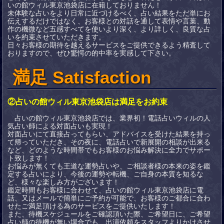
いの館ウィル東京池袋店に在籍しておりません！
未体験な占いをより日常に近づけるべく、占い結果をただ単にお
伝えするだけではなく、お客様との対話を通して表情や言葉、動
作の機微など五感すべてを使いより深く、より詳しく、良質な占
いを約束させていただきます。
日々お客様の期待を越えるサービスをご提供できるよう精査して
おりますので、ぜひ驚愕の的中率を実感して下さい。
満足 Satisfaction
②占いの館ウィル東京池袋店は満足をお約束
占いの館ウィル東京池袋店では、業界初！電話占いウィルの人
気占い師による対面占いも実現！
対面占いにて直接占ってもらい、アドバイスを受けた結果を持っ
て帰っていただき、その夜に、電話占いで新展開の相談が出来る
など、どのような時間帯でもお客様のお悩み解決に全力でサポー
ト致します！
お悩みが無くても王道な運勢占いや、ご相談者様の本来の姿を鑑
定する占いにより、今後の運勢や転機、ご自身の本質を知るな
ど、様々な楽しみ方がございます！
鑑定時間もお客様に合わせて、占いの館ウィル東京池袋店に電
話、又はメールで簡単にご予約が可能で、お客様のご都合に合わ
せたご満足頂ける為のサービスをご提供いたします！
また、待機スケジュールをご確認頂いた際、ご希望日に、ご希望
占い師の待機が無い場合でも、出演依頼をスタッフよりかけさせ