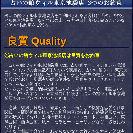
占いの館ウィル東京池袋店をご利用されるお客様に「占いの館ウ
ィル東京池袋店」ならではの楽しみ方や自信溢れる破ることのな
い3つのお約束をご案内。
良質 Quality
①占いの館ウィル東京池袋店は良質をお約束
占いの館ウィル東京池袋店では、占い師オーディションを電話
占いウィルでの会員数8万人という実績と、占いの館ウィル東京渋
谷店でお客様より頂いたご要望を生かした独自の厳しい採用基準
で設けており、所属占い師は例外なく審査をクリアされたトップ
レベルの占い師ばかりです！
たくさんの皆様に納得出来る占いをご提供するべく、電話占いウ
ィル、占いの館ウィル東京渋谷店に続き、占いの館ウィル東京池
袋店をオープンさせていただきました！
恋愛、復縁、片思い、結婚から、不倫などの複雑な恋愛や仕事
関係・人間関係まで様々なご相談内容に特化した経験豊富な占い
師が所属しており、占術の種類もタロットカード、手相占い、東
洋占術、西洋占術、風水、セラピー・ヒーリングなど、多岐にわ
たります。
どんなご相談内容でも、わからないなどの答えを出す占い師は占