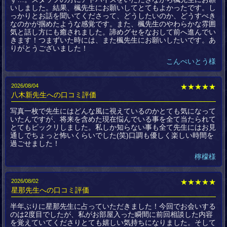
いしました。結果、楓先生にお願いしてとてもよかったです。し
っかりとお話を聞いてくださって、どうしたいのか、どうすべき
なのかが掴めたような感覚です。また、楓先生のやわらかな雰囲
気と話し方にも癒されました。諦めグセをなおして前へ進んでい
きます！つまずいた時には、また楓先生にお願いしたいです。あ
りがとうございました！
こんぺいとう様
2026/08/04
★★★★★
八木新先生への口コミ評価
写真一枚で先生にはどんな風に視えているのかとても気になって
いたんですが、将来を含めた現在悩んでいる事を全て当たられて
とてもビックリしました。私しか知らない事も全て先生にはお見
通しでちょっと怖いくらいでした(笑)口調も優しく楽しい時間を
過ごせました！
檸檬様
2026/08/02
★★★★★
星那先生への口コミ評価
半年ぶりに星那先生に占っていただきました！今回でお会いする
のは2度目でしたが、私がお部屋入った瞬間に前回相談した内容
を覚えていてくださりとても嬉しい気持ちになりました。そして