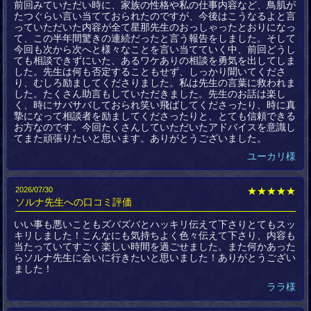
前回みていただい時に、家族の性格や私の仕事内容など、鳥肌が
たつぐらい言い当てておられたのですが、今後はこうなるよと言
っていただいた内容が全て星那先生のおっしゃったとおりになっ
て、この半年間驚きの連続だったと言う報告をしました。そして
今回も次から次へと様々なことを言い当てていく中、前回どうし
ても相談できずにいた、あるワケありの相談を勇気を出してしま
した。先生は何も否定することもせず、しっかり聞いてくださ
り、むしろ励ましてくださりました。私は先生の言葉に救われま
した。たくさん助言もしていただきました。先生のお話は楽し
く、時にサバサバしておられ笑い飛ばしてくださったり、時に真
摯になって相談者を励ましてくださったりと、とても信頼できる
お方なのです。今回たくさんしていただいたアドバイスを意識し
てまた頑張りたいと思います。ありがとうございました。
ユーカリ様
2026/07/30
★★★★★
ソルナ先生への口コミ評価
いい事も悪いこともズバズバとハッキリ伝えて下さりとてもスッ
キリしました！こんなにも気持ちよく色々伝えて下さり、内容も
当たっていてすごく楽しい時間を過ごせました。また何かあった
らソルナ先生に会いに行きたいと思いました！ありがとうござい
ました！
ララ様