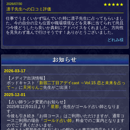
2026/07/30
★★★★★
凛子先生への口コミ評価
仕事でうまくいかず悩んでいた時に凛子先生に占ってもらいまし
た。今の自分の立ち位置や職場環境などを見事に当てられて尚且
つ今後どうしたら良いか真剣にアドバイスをくれました。方向性
を見失わず進んで行けそうです！ありがとうございました。
どれみ様
2026-03-17
【メディア出演情報】
ポッドキャスト『
新宿二丁目アデイcast ～Vol.15 恋と未来を占っ
て～
』に
天河りんご
先生がご出演！
2025-12-01
【占い師ランク変更のお知らせ】
2025年12月01日より『
星那
』先生がゴールド占い師となりま
す。
今後も引き続き『お得コース』はご利用いただけますが、通常コ
ースご利用の場合『
ゴールド占い師
』料金でのご案内となります
のでご了承くださいませ。
今後とも>星那先生並びに占いの館ウィル東京池袋店をよろしく