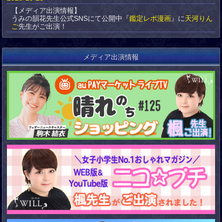
【メディア出演情報】
うみの韻花先生公式SNSにて公開中『
鑑定レポ漫画
』に
天河りん
ご
先生がご出演！
メディア出演情報