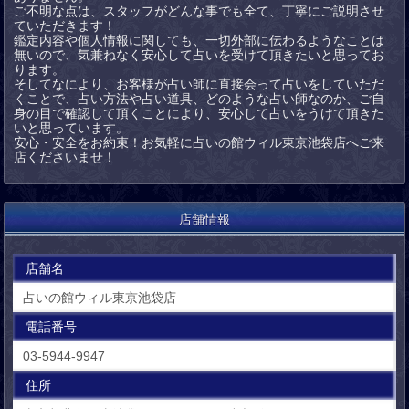
ご不明な点は、スタッフがどんな事でも全て、丁寧にご説明させ
ていただきます！
鑑定内容や個人情報に関しても、一切外部に伝わるようなことは
無いので、気兼ねなく安心して占いを受けて頂きたいと思ってお
ります。
そしてなにより、お客様が占い師に直接会って占いをしていただ
くことで、占い方法や占い道具、どのような占い師なのか、ご自
身の目で確認して頂くことにより、安心して占いをうけて頂きた
いと思っています。
安心・安全をお約束！お気軽に占いの館ウィル東京池袋店へご来
店くださいませ！
店舗情報
店舗名
占いの館ウィル東京池袋店
電話番号
03-5944-9947
住所