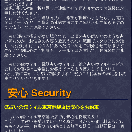
ていただきます。
確認が取れ次第、折り返しご連絡させて頂きますのでお気軽にお
申し付けください。
なお、折り返しのご連絡方法にご希望が御座いましたら、お電話
又はメールなど、ご指定の連絡方法にてご連絡させて頂きますの
でご安心してご連絡ください。
占い師のご指定がない場合でも、出演の占い師がどのような占
い師なのか、お悩みの内容を差支えのない範囲でスタッフにお話
しいただければ、お悩みにあった占い師をご紹介させて頂きます
のでご予約以外のご相談も、メール又はお電話で、お気軽にご連
絡ください。
占いの館ウィル、電話占いウィルは、総合占いウィルサービス
としてお客様のご希望にお答えできるよう努力してまいります！
3ヶ月後に差がつく占いで解決はすぐそばに！お客様の満足をお約
束させていただきます！
安心 Security
③占いの館ウィル東京池袋店は安心をお約束
占いの館ウィル東京池袋店では安心を徹底追及！
ご安心して占いを受けていただく為に、分かりやすい料金設定は
もちろんの事、お店や占い師による無理な延長・自動延長は一切
ありません。