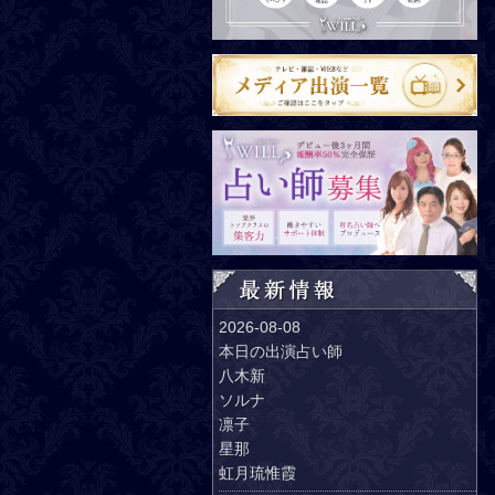
2026-08-08
本日の出演占い師
八木新
ソルナ
凛子
星那
虹月琉惟霞