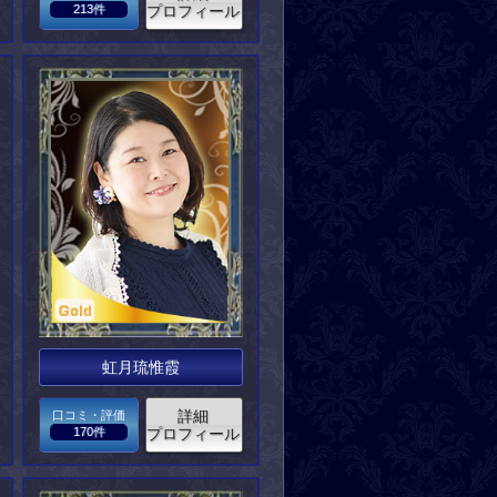
213件
プロフィール
虹月琉惟霞
詳細
口コミ・評価
170件
プロフィール