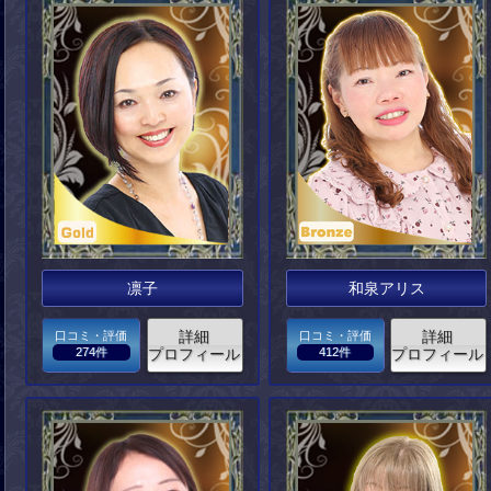
凛子
和泉アリス
詳細
詳細
口コミ・評価
口コミ・評価
274件
プロフィール
412件
プロフィール