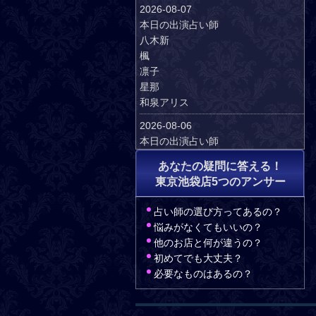
2026-08-07
本日の出演占い師
八木新
楓
凛子
星那
和泉アリス
2026-08-06
本日の出演占い師
天河りんご
あなたの疑問に答える！
楓
東京池袋店5つのアンサー
凛子
星那
占い師の選び方ってあるの？
友莉亜
悩みがなくてもいいの？
和泉アリス
他のお店と何が違うの？
2026-08-05
初めてでも大丈夫？
本日の出演占い師
必要なものはあるの？
八木新
虹月琉惟霞