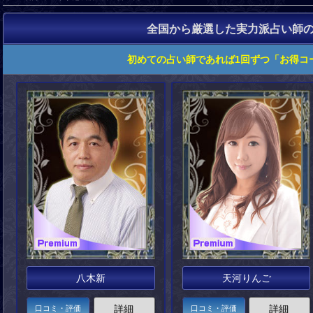
全国から厳選した実力派占い師
初めての占い師であれば
1回ずつ「お得コ
八木新
天河りんご
詳細
詳細
口コミ・評価
口コミ・評価