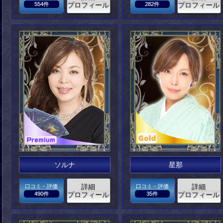
554件
プロフィール
282件
プロフィール
ソルナ
星那
詳細
詳細
口コミ・評価
口コミ・評価
490件
プロフィール
35件
プロフィール