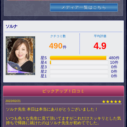
メディア一覧はこちら
ソルナ
クチコミ数
平均評価
4.9
490
件
星5
480
件
星4
10
件
星3
0
件
星2
0
件
星1
0
件
ピックアップ！口コミ
2022/02/21
★★★★★
ソルナ先生 本日は本当にありがとうございました！
いつも色々な先生に見て頂いてますがこれだけスッキリとした気
持ちで帰路に就けたのはソルナ先生が初めてでした。