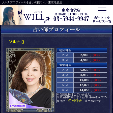
ソルナプロフィール | 占いの館ウィル東京池袋店
ソルナ ()
初回料金
20分
2,980円
(税込)
30分
4,980円
(税込)
通常料金
20分
6,930円
(税込)
30分
8,910円
(税込)
40分
10,890円
(税込)
50分
12,870円
(税込)
60分
14,850円
(税込)
※自動延長はございません。
※来店回数問わず上記占い師が初めての
初回料金
場合は「
」適用可能です。