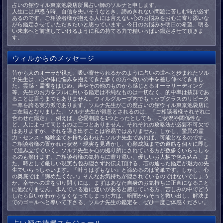
占いの館ウィル東京池袋店所属占い師のソルナと申します。
人生には戸惑う時、自信を失いそうなとき、諦めきれない問題に苦しむ時が必ず
あるのです。ご相談者様が抱える人には言えない心のお悩みをお心に寄り添いな
がら鑑定させていただきたいと思っています。今日のお悩みを明日の希望、明る
い未来へと前進していけるように私の持てる力で精いっぱい鑑定させて頂きま
す。
ウィルからのメッセージ
昔から人のオーラが視え、吸い寄せられるかのように占いの道へと歩まれたソル
ナ先生は、心や体に悩みを抱えてきた多くの方へ救いの手を差し伸べてきまし
た。霊感・霊視をはじめ、声やその他のものから感じとるオーラリーディング
等、先生のお力をフルに用いる鑑定は不純なものは一切なく、的中率は抜群であ
ることは言うまでもありません。ウィルグループ内でもトップクラスのリピータ
ー率を誇る実力派であります、ソルナ先生がこの度占いの館ウィル東京池袋店に
ご在籍となりました。 ソルナ先生が得意とされるのは、『ご相談者様それぞれに
合わせた鑑定』。例えば、恋愛相談を1つとったとしても、ご状況や関係性な
ど、人によって同じものは二つとありません。それぞれの攻略法が必要不可欠で
はありますが、それを導き出すことは容易ではありません。しかし、驚異の霊
力・センス・経験全てを持ち合わせたソルナ先生であれば、可能となるのです。
ご相談者様の置かれた状況・現実を見透かし、心願成就までの道筋を個々に即し
て組み立てていく。ソルナ先生を心の拠り所にされている方が数多くいらっしゃ
るのも頷けます。ご相談者様の気持ちに寄り添い、優しいお人柄で包み込み、ま
た、時として厳しい現実も包み隠さずお伝え頂ける、芯の通った鑑定が魅力の先
生でいらっしゃいます。『叶うはずもない』と諦めるのは簡単です。しかし、心
の奥底では『諦めたくない』そんなお気持ちが隠されているのではないでしょう
か。幸せへの道を切り開くには、まずはあなた自身のお気持ちに正直になること
に他なりません。歩んでいる道に迷いがあると感じている方、苦しみの中でどう
したら良いかわからなくなってしまった方は、暗闇からそっと救い出し、解決ま
でのゴールへと導いて下さる、ソルナ先生の鑑定を、ぜひ一度ご体感ください。