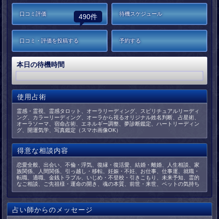
口コミ評価
待機スケジュール
490件
口コミ・評価を投稿する
予約する
本日の待機時間
使用占術
霊感・霊視、霊感タロット、オーラリーディング、スピリチュアルリーディ
ング、カラーリーディング、オーラから視るオリジナル姓名判断、占星術、
オーラソーマ、宿命占術、エネルギー調整、夢診断鑑定、ハートリーディン
グ、開運気学、写真鑑定（スマホ画像OK）
得意な相談内容
恋愛全般、出会い、不倫・浮気、復縁・復活愛、結婚・離婚、人生相談、家
族関係、人間関係、引っ越し・移転、妊娠・不妊、お仕事、仕事運、就職・
転職、適職、金銭トラブル、いじめ・不登校・引きこもり、未来予知、霊的
なご相談、ご先祖様・運命の開き、魂の本質、前世・来世、ペットの気持ち
占い師からのメッセージ