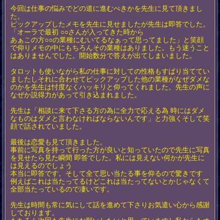
今回は仕事の悩みでどの道に進むべきかを先生に見て頂きまし
た。
ピックアップしたメモを先生に見せましたが先生は即答でした。
「オーラで最初 ○○さんが入ってきた時から
あぁこの方○○の業種にむいてるなぁって思ってました」と笑顔
で仰りメモの中にもちろんその業種はありました。もう迷うこと
はありませんでした。開始数分で答えが出てしまいました。
タロットも使いながら私の仕事に対しての性格もすばり当ててい
ましたしそれに合わせてピックアップした他の業種がなぜダメな
のかを先生は忖度なくハッキリと仰ってくれました。先生の声に
なぜか説得力があって引き込まれました。
先生は「相談に来て下さる方の為に全力で応える為 時にはダメ
なものはダメと言わなければならないんです」と力強くそして笑
顔で話されていました。
最後は恋愛も見て頂きました。
事前に写真を持って行った方が良いと知っていたので先生に写真
を見せたら見た瞬間 即答でした。私には見えない何かが先生に
は見えるのでしょう
本当に即答です。そして全て思い当たる事を仰るので驚きです
例えばこれは当たってるけどこれは当たってないとかじゃなくて
全部当たっているので凄いです。
先生は時間も常に気にして話を進めて下さりお気遣い心から感謝
しております。