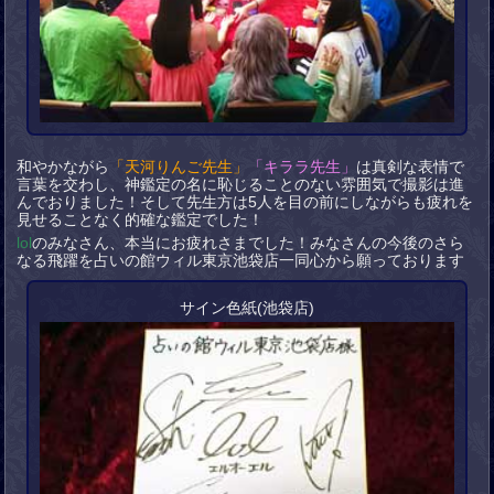
和やかながら
「天河りんご先生」
「キララ先生」
は真剣な表情で
言葉を交わし、神鑑定の名に恥じることのない雰囲気で撮影は進
んでおりました！そして先生方は5人を目の前にしながらも疲れを
見せることなく的確な鑑定でした！
lol
のみなさん、本当にお疲れさまでした！みなさんの今後のさら
なる飛躍を占いの館ウィル東京池袋店一同心から願っております
サイン色紙(池袋店)