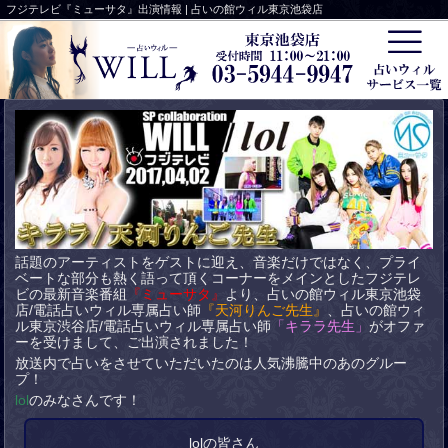
フジテレビ『ミューサタ』出演情報 | 占いの館ウィル東京池袋店
話題のアーティストをゲストに迎え、音楽だけではなく、プライ
ベートな部分も熱く語って頂くコーナーをメインとしたフジテレ
ビの最新音楽番組
『ミューサタ』
より、占いの館ウィル東京池袋
店/電話占いウィル専属占い師
『天河りんご先生』
、占いの館ウィ
ル東京渋谷店/電話占いウィル専属占い師
「キララ先生」
がオファ
ーを受けまして、ご出演されました！
放送内で占いをさせていただいたのは人気沸騰中のあのグルー
プ！
lol
のみなさんです！
lolの皆さん