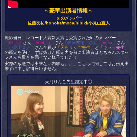
～豪華出演者情報～
lolのメンバー
佐藤友祐/honoka/moca/hibiki/小見山直人
撮影当日、レコード大賞新人賞も受賞されたlolのメンバー
「hibiki」
さん
「honoka」
さん
「佐藤友祐」さん
「moca」
さん
「小見山直人」
さん全員が
「天河りんご先生」
と
「キララ先生」
の鑑定を受け、ずば抜けた鑑定力を前に出演者はもちろんスタッ
フさんも驚きを隠せない様子でした！
実際の放送では出来ない内容も。。。こちらに関してはお伝え出
来ずに申し訳御座いません。
天河りんご先生鑑定中①