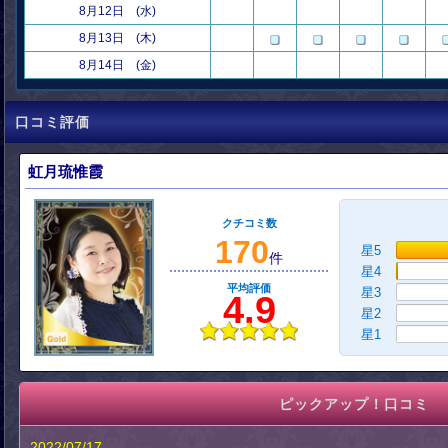
8月12日 (水)
8月13日 (木)
8月14日 (金)
口コミ評価
虹月琉惟霞
クチコミ数
170
星5
件
星4
平均評価
星3
4.9
星2
星1
ピックアップ！口コミ
2022/07/17