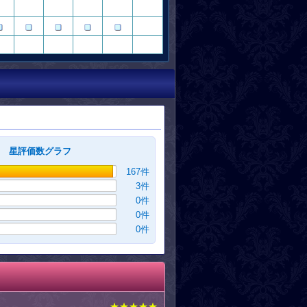
星評価数グラフ
167
件
3
件
0
件
0
件
0
件
★★★★★