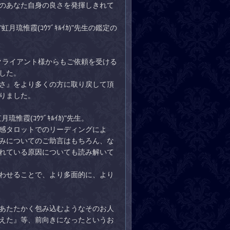
のあなた自身の良さを発揮しきれて
惟霞(ｺｳﾂﾞｷﾙｲｶ)"先生の鑑定の
らのクライアント様からもご依頼を受ける
した。
さ』をより多くの方に取り戻して頂
りました。
霞(ｺｳﾂﾞｷﾙｲｶ)"先生。
感タロットでのリーディングによ
みについてのご助言はもちろん、な
れている原因についても読み解いて
わせることで、より多面的に、より
あたたかく包み込むようなそのお人
えた』等、前向きになったというお