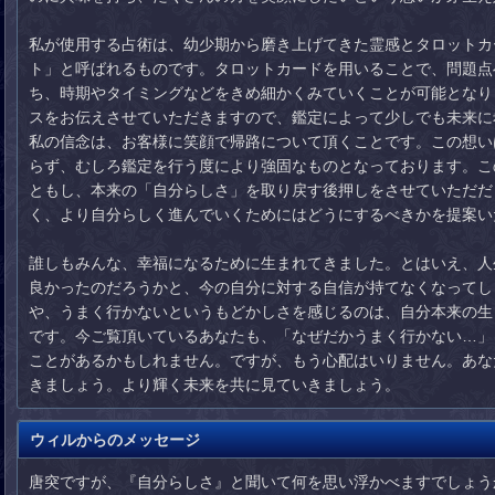
私が使用する占術は、幼少期から磨き上げてきた霊感とタロットカ
ト」と呼ばれるものです。タロットカードを用いることで、問題点
ち、時期やタイミングなどをきめ細かくみていくことが可能となり
スをお伝えさせていただきますので、鑑定によって少しでも未来に
私の信念は、お客様に笑顔で帰路について頂くことです。この想い
らず、むしろ鑑定を行う度により強固なものとなっております。こ
ともし、本来の「自分らしさ」を取り戻す後押しをさせていただだ
く、より自分らしく進んでいくためにはどうにするべきかを提案い
誰しもみんな、幸福になるために生まれてきました。とはいえ、人
良かったのだろうかと、今の自分に対する自信が持てなくなってし
や、うまく行かないというもどかしさを感じるのは、自分本来の生
です。今ご覧頂いているあなたも、「なぜだかうまく行かない…」
ことがあるかもしれません。ですが、もう心配はいりません。あな
きましょう。より輝く未来を共に見ていきましょう。
ウィルからのメッセージ
唐突ですが、『自分らしさ』と聞いて何を思い浮かべますでしょう