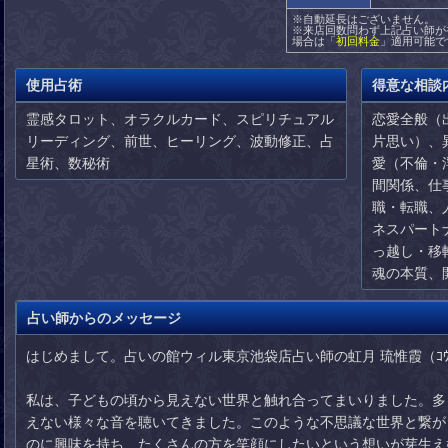
※自動延長はございません。
※来店回数問わず上記占い師が
場合は「
初回料金
」適用可能で
使用占術
得意な相談
霊感タロット、オラクルカード、スピリチュアル
恋愛全般（
リーディング、前世、ヒーリング、波動修正、占
片思い）、
星術、数秘術
愛（不倫・
間関係、仕
職・転職、
ネスパート
っ越し・移
魂の本質、
占い師からのメッセージ
はじめまして。占いの館ウィル東京池袋店占い師の虹月 琉惟霞（ｺｳﾂﾞ
私は、子どもの頃から見えない世界と触れ合ってまいりました。多
えない様々な音を聴いてきました。このような不思議な世界と繋が
のに興味を持ち、たくさんの方を笑顔にしたいという想いが芽生え