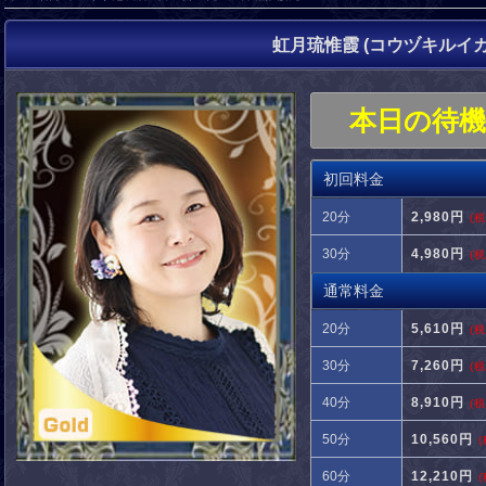
虹月琉惟霞 (コウヅキルイカ
本日の待
初回料金
20分
2,980円
(
30分
4,980円
(
通常料金
20分
5,610円
(
30分
7,260円
(
40分
8,910円
(
50分
10,560円
60分
12,210円