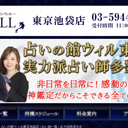
占いの館ウィル東京池袋店
›
占い師一覧
›
虹月琉惟霞先生