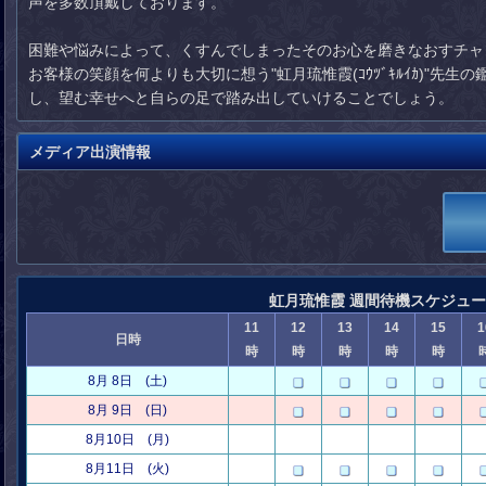
声を多数頂戴しております。
困難や悩みによって、くすんでしまったそのお心を磨きなおすチャ
お客様の笑顔を何よりも大切に想う"虹月琉惟霞(ｺｳﾂﾞｷﾙｲｶ)"先
し、望む幸せへと自らの足で踏み出していけることでしょう。
メディア出演情報
虹月琉惟霞 週間待機スケジュ
11
12
13
14
15
1
日時
時
時
時
時
時
8月 8日 (土)
8月 9日 (日)
8月10日 (月)
8月11日 (火)