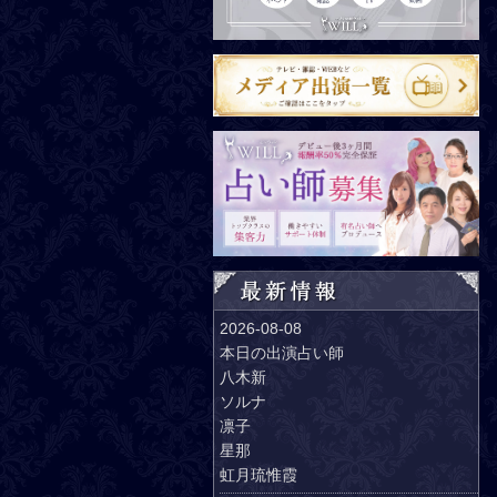
2026-08-08
本日の出演占い師
八木新
ソルナ
凛子
星那
虹月琉惟霞