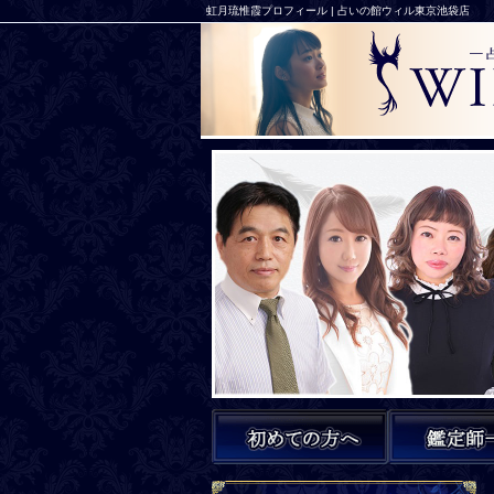
虹月琉惟霞プロフィール | 占いの館ウィル東京池袋店