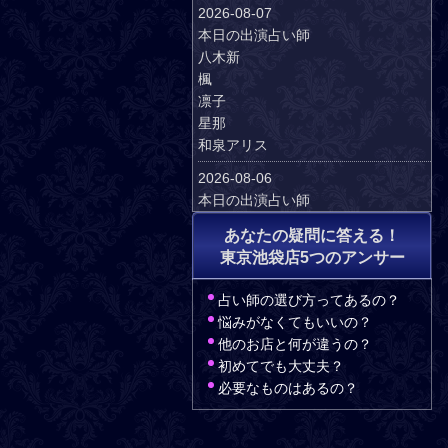
2026-08-07
本日の出演占い師
八木新
楓
凛子
星那
和泉アリス
2026-08-06
本日の出演占い師
天河りんご
あなたの疑問に答える！
楓
東京池袋店5つのアンサー
凛子
星那
占い師の選び方ってあるの？
友莉亜
悩みがなくてもいいの？
和泉アリス
他のお店と何が違うの？
2026-08-05
初めてでも大丈夫？
本日の出演占い師
必要なものはあるの？
八木新
虹月琉惟霞