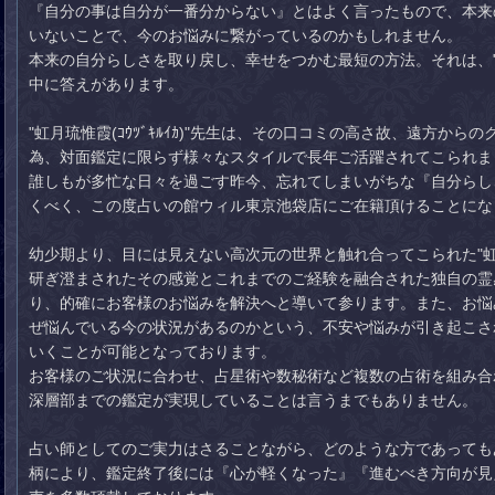
『自分の事は自分が一番分からない』とはよく言ったもので、本来
いないことで、今のお悩みに繋がっているのかもしれません。
本来の自分らしさを取り戻し、幸せをつかむ最短の方法。それは、"虹月琉
中に答えがあります。
"虹月琉惟霞(ｺｳﾂﾞｷﾙｲｶ)"先生は、その口コミの高さ故、遠方か
為、対面鑑定に限らず様々なスタイルで長年ご活躍されてこられま
誰しもが多忙な日々を過ごす昨今、忘れてしまいがちな『自分らし
くべく、この度占いの館ウィル東京池袋店にご在籍頂けることにな
幼少期より、目には見えない高次元の世界と触れ合ってこられた"虹月琉惟
研ぎ澄まされたその感覚とこれまでのご経験を融合された独自の霊
り、的確にお客様のお悩みを解決へと導いて参ります。また、お悩
ぜ悩んでいる今の状況があるのかという、不安や悩みが引き起こさ
いくことが可能となっております。
お客様のご状況に合わせ、占星術や数秘術など複数の占術を組み合
深層部までの鑑定が実現していることは言うまでもありません。
占い師としてのご実力はさることながら、どのような方であっても
柄により、鑑定終了後には『心が軽くなった』『進むべき方向が見