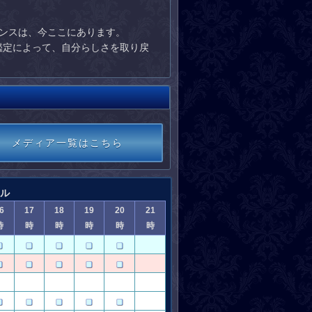
ンスは、今ここにあります。
生の鑑定によって、自分らしさを取り戻
メディア一覧はこちら
ール
6
17
18
19
20
21
時
時
時
時
時
時