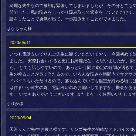
綺麗な先生なので最初は緊張してしまいましたが、その分とても
間でした。私の悩みをしっかり汲み取って鑑定をしていただけて
話をしたことで勇気が出て、一歩踏み出すことができました。
はなちゃん様
2023/05/11
いつも電話占いでりんご先生に観ていただいており、今回初めて
ました。 実際お会いすると更にお綺麗だな～と思いましたが、緊
た。 とても話しやすいので、あっという間に鑑定の時間が過ぎてし
生の仰ることが良く当たるので、いろんな悩みを時間内でサクサ
ドバイスもいただけるので、落ち込んでいても鑑定が終わる頃には
は住まいが遠方の為、電話占いのみお願いしてますが、機会があ
す。 いつもありがとうございます! またよろしくお願いいたしま
ゆりか様
2023/05/04
天河りんご先生!お疲れ様です。リンゴ先生の的確なアドバイス!