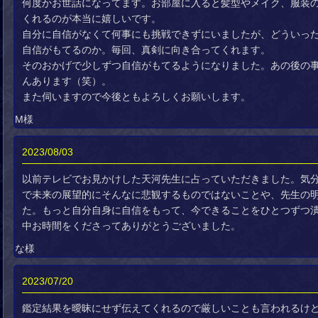
何度かお世話になってます。お部屋に入ると髪型やメイク、服装
くれるのが本当に嬉しいです。
自分に自信がなくて何事にも挑戦できずにいましたが、どういっ
自信がもてるのか。毎回、真剣に向き合ってくれます。
そのおかげで少しずつ自信がもてるようになりました。あの後の
んあります（笑）。
また伺いますので今後ともよろしくお願いします。
M様
2023/08/03
以前テレビでお見かけした天河先生に占っていただきました。気
で未来の展望的にそんなに悲観するものではないことや、先生の
た。もっと自分自身に自信をもって、今できることをひとつずつ
中お時間をくださってありがとうございました。
な様
2023/07/20
鑑定結果を曖昧にせず伝えてくれるので厳しいことも言われるけ