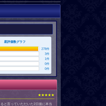
星評価数グラフ
278
件
3
件
1
件
0
件
0
件
★★★★★
ると言っていただいた2日後に本当