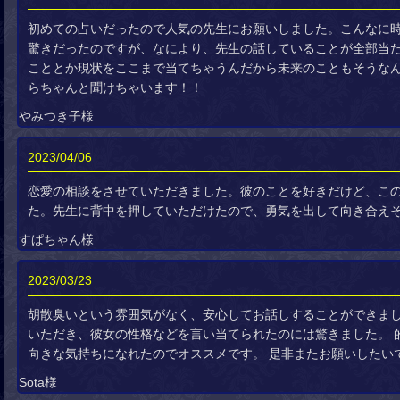
初めての占いだったので人気の先生にお願いしました。こんなに
驚きだったのですが、なにより、先生の話していることが全部当
こととか現状をここまで当てちゃうんだから未来のこともそうな
らちゃんと聞けちゃいます！！
やみつき子様
2023/04/06
恋愛の相談をさせていただきました。彼のことを好きだけど、こ
た。先生に背中を押していただけたので、勇気を出して向き合え
すぱちゃん様
2023/03/23
胡散臭いという雰囲気がなく、安心してお話しすることができまし
いただき、彼女の性格などを言い当てられたのには驚きました。 
向きな気持ちになれたのでオススメです。 是非またお願いしたい
Sota様