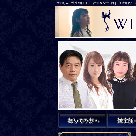
天河りんご先生の口コミ・評価 5ページ目 | 占いの館ウ