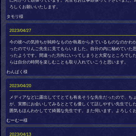
に向かって頑張っています。先生もお仕事頑張って下さい!また、
ろしくお願いいたします。
タモリ様
2023/04/27
今の彼への気持ちが純粋なものか執着からきているものなのかわ
ったのでりんご先生に見てもらいました。自分の内に秘めていた
ったようです。間違った方向にいってしまうと大変なところでし
らは自分の時間を楽しむことも取り入れていこうと思います。
わんぱく様
2023/04/20
メディアなどに露出しててとても有名そうな先生だったので、ち
が、実際にお会いしてみるととても優しくて話しやすい先生でし
囲気もほんわかしてて綺麗な先生です。また伺います。よろしく
むーむー様
2023/04/13