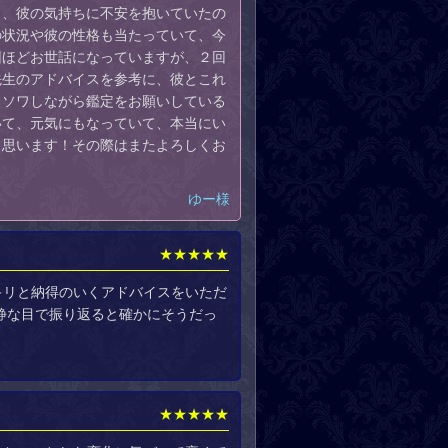
し、彼の気持ちに不安を抱いていたの
の状況や彼の性格も当たっていて、今
回ほどお世話になっていますが、２回
先生のアドバイスを参考に、彼とこれ
ワソワしながら鑑定をお願いしている
いて、元気にもなっていて、本当にい
と思います！その際はまたよろしくお
ゆー様
★★★★★
キリと納得のいくアドバイスをいただ
静な目で振り返ると確かにそうだっ
★★★★★