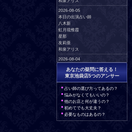
和泉アリス
2026-08-05
本日の出演占い師
八木新
虹月琉惟霞
星那
友莉亜
和泉アリス
2026-08-04
本日の出演占い師
あなたの疑問に答える！
八木新
東京池袋店5つのアンサー
ソルナ
凛子
占い師の選び方ってあるの？
友莉亜
悩みがなくてもいいの？
和泉アリス
他のお店と何が違うの？
2026-08-03
初めてでも大丈夫？
本日の出演占い師
必要なものはあるの？
八木新
楓