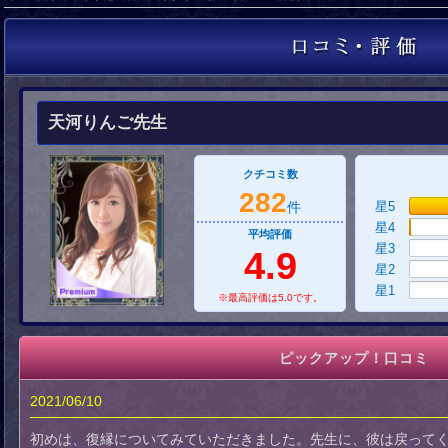
天河りんご先生
クチコミ数
282
件
星5
星4
平均評価
星3
4.9
星2
星1
※最高評価は5.0です。
ピックアップ！口コミ
2021/06/10
初めは、復縁についてみていただきました。先生に、彼は戻ってく