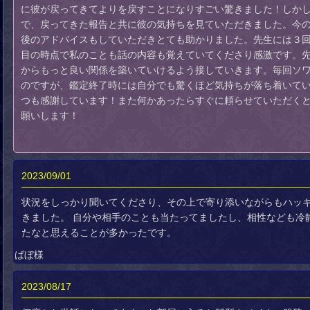
に彼が戻ってきてよりを戻すことになりすごい驚きました！しか
で、戻ってきた報告と共に彼の気持ちを見ていただきました。今
後のアドバイスもしていただきとても助かりました。先生には３
目の時点で私のことも話の内容も覚えていてくださり感激です。
からもっと良い関係を築いていけるよう接していきます。毎回ソ
のですが、鑑定終了時には自分でも驚くほど気持ちが落ち着いて
つも感謝しています！また何かあったらすぐに頼らせていただく
願いします！
2023/09/01
状況をしっかり聞いてくださり、その上で寄り添いながらもハッ
きました。 自分や相手のことも当たってましたし、相性なども冷
たなと思えることが多かったです。
ばぼ様
2023/08/17