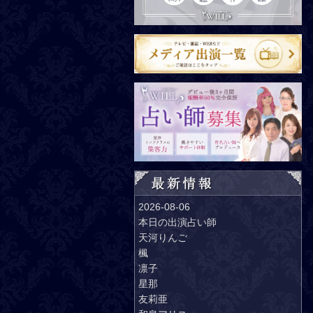
2026-08-06
本日の出演占い師
天河りんご
楓
凛子
星那
友莉亜