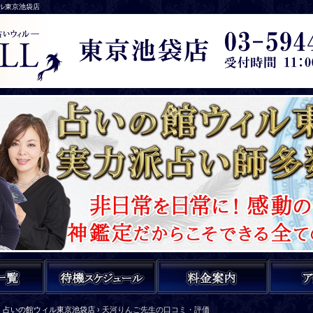
ィル東京池袋店
占いの館ウィル東京池袋店
›
天河りんご先生の口コミ・評価