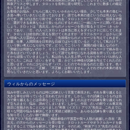
初めまして、占いの館ウィル東京池袋店に所属することになりました。占い師の
和泉アリスと申します。タロットを長年に渡り研究し、これまでに数多くの鑑定
をしてきました。
お客様のお悩み、どちらに進んでいいかわからない場合、少しでも本来の進むべ
き道へ導いていきたいと思っております。誰でも本来の道というのは視えないも
のです。迷うのは当たり前です。それを「タロットカード」で占い、現状を把握
し、選択できる未来ならより良いものにするためにご一緒にカードに聞いてみま
しょう。タロットは「高次元」からのメッセージを受け取るトリガー（きっか
け）であり、「芯」の入ったタロットは本当に答えをダイレクトに出してくれま
す。タロットは総合的に答えを授けてくれますが「オラクルカード」はさらに深
い領域へ入り霊的なメッセージ、ご先祖様からのメッセージを与えてくれます。
恋愛、仕事、人間関係を日常的な目線でばかり見ていると「どうして私だけ？」
という狭い考えになりがちです。どうしてこういう「展開の繰り返しなのか?」
「突破口は何故ないのか？」そういう時はタロットやオラクルカードで絡み合っ
た糸をほどいていきましょう。そして誰でも幸せになれる資格を持っているので
すから頑張っていきましょう。私は自らも人生上早いうちからサバイバル的な人
生でした。これは「占い」をする「器」かどうか神様が試練を与えてくれたのだ
と思います。それに少なからず「パス」したので今があるのだと思います。色々
な人生上のケースに「正解」「不正解」は有りません。人それぞれの本来の道を
照らしていきたいと思います。よろしくお願いいたします。
ウィルからのメッセージ
悩みや苦しみというものは時に試練という言葉で表現され、それを乗り越えると
大きな幸せが待っていると言われております。しかし、その試練というものは自
力で乗り越えることは容易なことではなく、多くの人はその試練を乗り越えられ
ず立ち止まり、悩み、諦めてしまいます。しかし、今回、占いの館ウィル東京池
袋店に在籍されることになりました“和泉（イズミ）アリス”先生は、これまでに
様々な問題や悩みを解決してきた実績と経験から、あらゆる試練を乗り越える術
を知り尽くした占い師で御座います。
“和泉アリス”先生の鑑定は、ご相談者様の守護霊や我々人類の超越した存在「高
次元」の方からのメッセージを受け取り、タロットカードやオラクルカードを媒
体とすることで悩みを解決して参ります。そのため、“和泉アリス”先生のお伝え