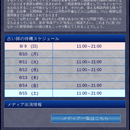
するメッセージはスピリチュアル的な要素を含み、ご相談者様の悩みの根本とな
っております原因を瞬時に見きわめ今、ご相談者様が必要としているメッセージ
をお伝えすることが可能となっております。そのため、扱える相談内容も様々で
恋愛、お仕事、人間関係、さらには浮気や不倫など人には相談しづらい複雑な恋
愛関係までお得意とされております。
どうしても叶えたい夢、結ばれたい恋愛があるのに様々な問題で壁にぶち当たり
立ち止まっている方、是非“和泉アリス”先生にご相談下さい。これまでに気づか
なかった願望成就への抜け道をこっそり教えてくれることでしょう。
占い師の待機スケジュール
8/ 9 (日)
11:00～21:00
8/10 (月)
8/11 (火)
11:00～21:00
8/12 (水)
11:00～21:00
8/13 (木)
8/14 (金)
11:00～21:00
8/15 (土)
11:00～21:00
メディア出演情報
メディア一覧はこちら