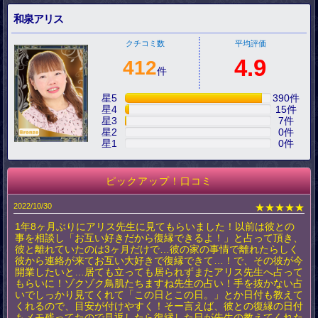
和泉アリス
クチコミ数
平均評価
4.9
412
件
星5
390
件
星4
15
件
星3
7
件
星2
0
件
星1
0
件
ピックアップ！口コミ
2022/10/30
★★★★★
1年8ヶ月ぶりにアリス先生に見てもらいました！以前は彼との
事を相談し「お互い好きだから復縁できるよ！」と占って頂き、
彼と離れていたのは3ヶ月だけで…彼の家の事情で離れたらしく
彼から連絡が来てお互い大好きで復縁できて…！で、その彼が今
開業したいと…居ても立っても居られずまたアリス先生へ占って
もらいに！ゾクゾク鳥肌たちますね先生の占い！手を抜かない占
いでしっかり見てくれて「この日とこの日。」とか日付も教えて
くれるので、目安が付けやすく！そー言えば、彼との復縁の日付
もメモ残ってたので見返したら復縁した日が先生の教えてくれた