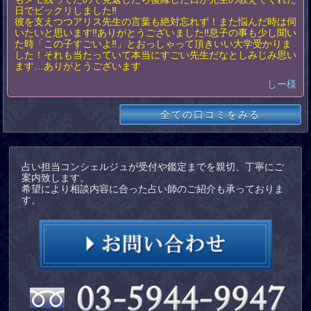
日でビックリしました‼️
彼を支えつつアリス先生の言葉も絶対忘れず！また悩んだ時は伺
いたいと思います‼️ありがとうございました‼️息子の事も少し聞い
た時「この子すごいよ‼️」とおっしゃって頂きいい大学受かりま
した！それも当たっていて本当にすごい先生だなとしみじみ思い
ます…ありがとうございます
しー様
全ての口コミをみる
占い担当コンシェルジュが受付や鑑定までを親切、丁寧にご
案内致します。
希望により相談内容に合った占い師のご紹介も承っておりま
す。