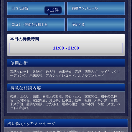
口コミ評価
待機スケジュール
412件
口コミ・評価を投稿する
予約する
本日の待機時間
11:00～21:00
使用占術
霊感タロット、数秘術、過去視、未来予知、霊感、西洋占術、サイキックリ
ーディング、未来透視、アカシックレコード、ルノルマンカード
得意な相談内容
恋愛、出会い、結婚、異性との相性、男心・女心、家族関係、相手の気持
ち、人間関係、家庭問題、お仕事、仕事運、就職・転職、人事、夢・目標、
未来予知、霊的な相談、ご先祖様・運命の開き、魂の本質、前世・来世、ペ
ットの気持ち
占い師からのメッセージ