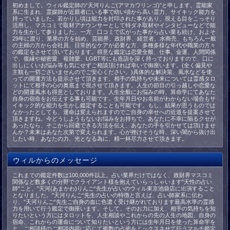
初めまして。ウィル鑑定師の“天河りんご(アマカワリンゴ)”と申します。霊能家
系に生まれ、霊媒師が近親者にいる事で幼い頃から高い霊力、サイキック能力を
持っていました。若かりし頃は能力を封印された事があり、視える目をこっそり
活用し、マスコミで取材アナウンサーとして特ダネ取材やインタビューなどで能
力を生かして参りました。一方、口コミで広がった事から占い業も続け、およそ
29年に渡り、業界の方を始め、芸能界、政財界、経営者、水商売、もちろん一般
の主婦の方から会社員、日常的なケアが必要な方、多種多様な年代や職業の方々
の鑑定をさせて頂いております。得意な鑑定は恋愛全般、仕事、金運、人間関係
で、復縁や秘密愛、複雑愛、LGBT等にも造詣を深く持っておりますので、口に
出しにくいお悩み等も気にせずご相談頂ければ幸いで御座います。(全く偏見や
主観も一切ございませんのでご安心ください。)具体的な解決策、風水などを使
っての開運方法も提示させて頂きます。相手の気持ちや未来については霊感タロ
ットにて相手の心の奥底まで視させて頂きます。人生の節目の引っ越しや恋愛な
どの開運風水も得意としております。人生全般にお悩みの時、算命学にてあなた
自身の宿命をお伝えする事も可能です。生年月日やお名前がわからない場合もサ
イキック的な能力を生かし鑑定することも可能です。もし、結果が思うものでは
なかったとしても、運命は変えられますのでご自身の幸せへの近道を提案させて
頂きますね。今どうしようもないお悩みをお持ちで、あなたに不幸に陥るクセが
あったなら、そこから回避できる方法を伝え、あなたの手を引かせては頂けませ
んか？未来はあなた次第で変えられます。心が挫けそうな時、深い闇から抜け出
したい時、あなたの力、光となる為に、精一杯尽力させて頂きます。
ウィルからのメッセージ
これまでの鑑定件数は100,000件以上。占い業界だけではなく、政財界マスコミ
関係など数多くの分野でクライアント様を抱えていらっしゃいます"天性の占い
師"こと、"天河(あまかわ)りんご“先生が占いのウィル東京池袋店に出演すること
となりました。"天河りんご“先生の占いの特徴と言えば、占い師家系に伝わ
り、"天河りんご“先生ご自身の血に色濃く受け継がれております最高水準の霊感
力を用いて行う鑑定で御座います。そして、そのお力に加え、相手の気持ちを知
りたいという方にはタロットを、人生相談やこれからの先の人生の地図、自身の
宿命、これからの運命について知りたいという方には生年月日を使った算命学を
と、ご相談様のご相談内容に応じて複数の占術をミックスさせて行うマルチ鑑定