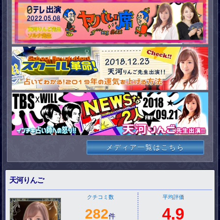
メディア一覧はこちら
天河りんご
クチコミ数
平均評価
4.9
282
件