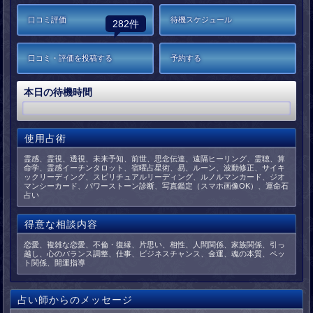
口コミ評価
待機スケジュール
282件
口コミ・評価を投稿する
予約する
本日の待機時間
使用占術
霊感、霊視、透視、未来予知、前世、思念伝達、遠隔ヒーリング、霊聴、算
命学、霊感イーチンタロット、宿曜占星術、易、ルーン、波動修正、サイキ
ックリーディング、スピリチュアルリーディング、ルノルマンカード、ジオ
マンシーカード、パワーストーン診断、写真鑑定（スマホ画像OK）、運命石
占い
得意な相談内容
恋愛、複雑な恋愛、不倫・復縁、片思い、相性、人間関係、家族関係、引っ
越し、心のバランス調整、仕事、ビジネスチャンス、金運、魂の本質、ペッ
ト関係、開運指導
占い師からのメッセージ