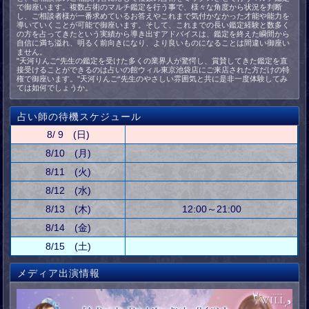
で御座います。複数占術のマルチ鑑定を行う事で、様々な角度から状況を判断
し、ご相談者様が一番求めているお答えやこれまで気付かなかった才能や能力を
導いていくことが可能で御座います。そして、これまでの長い鑑定経験と数多く
の方を占ってきたという実績から導き出すアドバイスは、鑑定を終えた瞬間から
自信に満ち溢れ、明るく前向きになり、より良いものになることは間違い御座い
ません。
"天河りんご“先生の鑑定を受けた多くの業界人が驚愕し、賞賛してきた鑑定を直
接受けることができるのは占いの館ウィル東京池袋店にご来店された方だけの特
権で御座います。"天河りんご“先生のやさしい雰囲気と共に是非一度体験してみ
ては如何でしょうか。
占い師の待機スケジュール
8/ 9 (日)
8/10 (月)
8/11 (火)
8/12 (水)
8/13 (木)
12:00～21:00
8/14 (金)
8/15 (土)
メディア出演情報