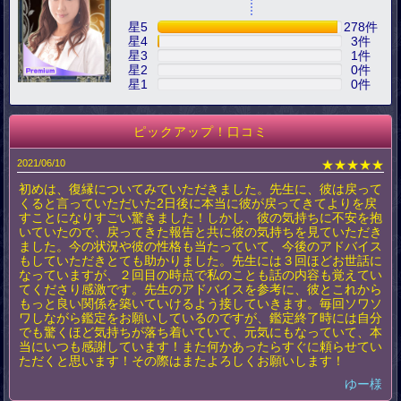
星5
278
件
星4
3
件
星3
1
件
星2
0
件
星1
0
件
ピックアップ！口コミ
2021/06/10
★★★★★
初めは、復縁についてみていただきました。先生に、彼は戻って
くると言っていただいた2日後に本当に彼が戻ってきてよりを戻
すことになりすごい驚きました！しかし、彼の気持ちに不安を抱
いていたので、戻ってきた報告と共に彼の気持ちを見ていただき
ました。今の状況や彼の性格も当たっていて、今後のアドバイス
もしていただきとても助かりました。先生には３回ほどお世話に
なっていますが、２回目の時点で私のことも話の内容も覚えてい
てくださり感激です。先生のアドバイスを参考に、彼とこれから
もっと良い関係を築いていけるよう接していきます。毎回ソワソ
ワしながら鑑定をお願いしているのですが、鑑定終了時には自分
でも驚くほど気持ちが落ち着いていて、元気にもなっていて、本
当にいつも感謝しています！また何かあったらすぐに頼らせてい
ただくと思います！その際はまたよろしくお願いします！
ゆー様