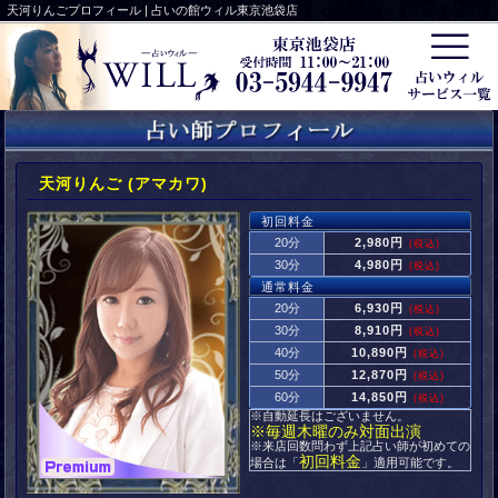
天河りんごプロフィール | 占いの館ウィル東京池袋店
天河りんご (アマカワ)
初回料金
20分
2,980円
(税込)
30分
4,980円
(税込)
通常料金
20分
6,930円
(税込)
30分
8,910円
(税込)
40分
10,890円
(税込)
50分
12,870円
(税込)
60分
14,850円
(税込)
※自動延長はございません。
※毎週木曜のみ対面出演
※来店回数問わず上記占い師が初めての
初回料金
場合は「
」適用可能です。