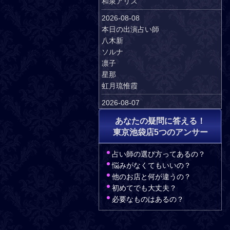
和泉アリス
2026-08-08
本日の出演占い師
八木新
ソルナ
凛子
星那
虹月琉惟霞
2026-08-07
本日の出演占い師
あなたの疑問に答える！
八木新
東京池袋店5つのアンサー
楓
凛子
占い師の選び方ってあるの？
星那
悩みがなくてもいいの？
和泉アリス
他のお店と何が違うの？
2026-08-06
初めてでも大丈夫？
本日の出演占い師
必要なものはあるの？
天河りんご
楓