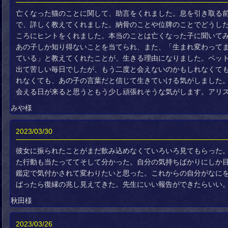
亡くなった猫のことに関して、助言をくれました。息を引き取る
で、詳しく教えてくれました。納骨のことや位牌のことでどうし
ころにヒントをくれました。本当のことは亡くなった子に聞いて
あの子しか知り得ないことを当てられ、また、「生まれ変わって
ている」と教えてくれたことが、生きる理由になりました。ペッ
出て苦しい毎日でしたが、もう二度と会えないのかもしれなくて
れなくても、あの子の言葉だと信じて生きていける気がしました
会える日が来ると思うともう少し頑張れそうな気がします。アリ
みや様
2023/03/30
彼女に振られたことがまだ飲み込めなくていろいろ見てもらった
た行動も当たっててそして分かった。自分の気持ちばかりにしか
鑑定で気付かされて変わりたいと思った。これからの自分がなに
ばったら復縁の兆し見えてきた。先生にいい報告ができたらいい
秋田様
2023/03/26