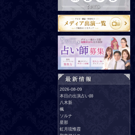
2026-08-09
本日の出演占い師
八木新
楓
ソルナ
星那
虹月琉惟霞