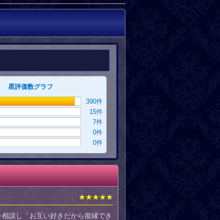
星評価数グラフ
390
件
15
件
7
件
0
件
0
件
★★★★★
を相談し「お互い好きだから復縁でき