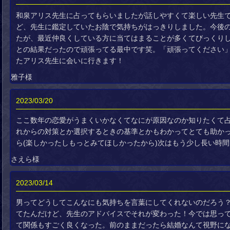
和泉アリス先生に占ってもらいましたが話しやすくて楽しい先生
ど、先生に鑑定していたお陰で気持ちがはっきりしました。今後
たが、最近仲良くしている方に当てはまることが多くてびっくり
との結果だったので頑張ってる最中です笑。「頑張ってください
たアリス先生に会いに行きます！
雅子様
2023/03/20
ここ数年の恋愛がうまくいかなくてなにが原因なのか知りたくて
れからの対策とか選択するときの基準とかもわかってとても助かっ
ら(楽しかったしもっとみてほしかったから)次はもう少し長い時
さえら様
2023/03/14
男ってどうしてこんなにも気持ちを言葉にしてくれないのだろう
てたんだけど、先生のアドバイスでそれが変わった！今では思っ
て関係もすごく良くなった。前のままだったら結婚なんて視野にな