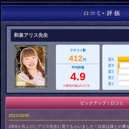
和泉アリス先生
クチコミ数
412
件
星5
星4
平均評価
星3
4.9
星2
星1
※最高評価は5.0です。
ピックアップ！口コミ
2022/10/30
1年8ヶ月ぶりにアリス先生に見てもらいました！以前は彼との事