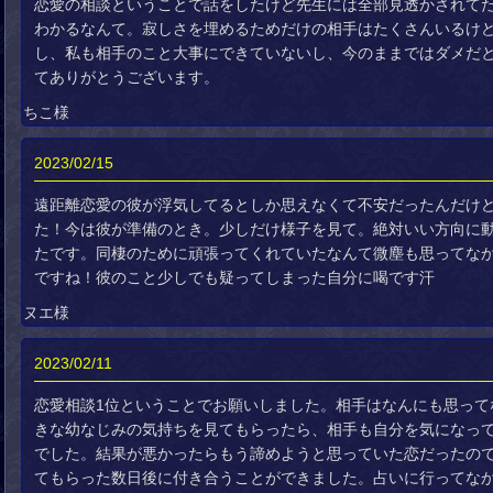
恋愛の相談ということで話をしたけど先生には全部見透かされて
わかるなんて。寂しさを埋めるためだけの相手はたくさんいるけ
し、私も相手のこと大事にできていないし、今のままではダメだ
てありがとうございます。
ちこ様
2023/02/15
遠距離恋愛の彼が浮気してるとしか思えなくて不安だったんだけ
た！今は彼が準備のとき。少しだけ様子を見て。絶対いい方向に
たです。同棲のために頑張ってくれていたなんて微塵も思ってなか
ですね！彼のこと少しでも疑ってしまった自分に喝です汗
ヌエ様
2023/02/11
恋愛相談1位ということでお願いしました。相手はなんにも思って
きな幼なじみの気持ちを見てもらったら、相手も自分を気になっ
でした。結果が悪かったらもう諦めようと思っていた恋だったの
てもらった数日後に付き合うことができました。占いに行ってな