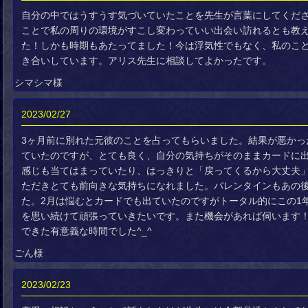
自分の中ではうすうす気づいていたことを先生が言葉にしてくだ
ことで私の周りの環境がすこし変わっていい出会い訪れるとも教
た！しかも時期もあたってました！今は浮気性でもなく、私のこ
き合いしています。アリス先生に相談してよかったです。
シマシマ様
2023/02/27
3ヶ月前に別れた元彼のことを占ってもらいました。結果が悪かっ
ていたのですが、とても良く、自分の気持ちがそのままカードに
感じも当てはまっていたり、はっきりと「戻ってくるから大丈夫
ただきとても前向きな気持ちになれました。バレンタインもあの
た。2月は悩むとカードでも出ていたのですがトータル的にこの1
を思い続けて頑張っていきたいです。また機会があれば伺います
できた有意義な時間でした^_^
ごん様
2023/02/23