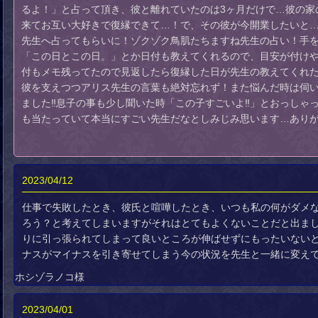
るよ！」と占って頂き、彼と離れていたのは3ヶ月だけで…彼の家
来てお互い大好きで復縁できて…！で、その彼が今開業したいと
先生へ占ってもらいに！ゾクゾク鳥肌たちますね先生の占い！手
「この日とこの日。」とか日付も教えてくれるので、目安が付け
付もメモ残ってたので見返したら復縁した日が先生の教えてくれた
彼を支えつつアリス先生の言葉も絶対忘れず！また悩んだ時は伺い
ました‼️息子の事も少し聞いた時「この子すごいよ‼️」とおっし
も当たっていて本当にすごい先生だなとしみじみ思います…あり
2023/04/12
仕事で失敗したとき、彼氏と喧嘩したとき、いつも私の何がダメ
ろう？と考えてしまいますがそれはとてもよくないことだと出ま
りに引っ張られてしまって良いところが伸ばせずにもったいない
ナスがマイナスを引き寄せてしまう今の状況を先生と一緒に変え
ホシゾラノコ様
2023/04/01