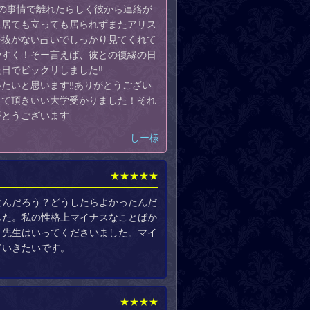
の事情で離れたらしく彼から連絡が
…居ても立っても居られずまたアリス
を抜かない占いでしっかり見てくれて
やすく！そー言えば、彼との復縁の日
日でビックリしました‼️
たいと思います‼️ありがとうござい
ゃって頂きいい大学受かりました！それ
がとうございます
しー様
★★★★★
なんだろう？どうしたらよかったんだ
した。私の性格上マイナスなことばか
と先生はいってくださいました。マイ
ていきたいです。
★★★★