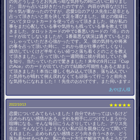
の先どうしようとお先真っ暗な気持ちの時に占いに頼りまし
た。昔から占いは好きだったのですが、内容が内容なだけに
中々気が重かったのですが、恋愛1位のアリス先生に是非とも
占って頂きたいと意を決して足を運びました。彼との復縁に
ついてタロットカードを使って占って頂きました。彼が私の
事をまだ心配している事や気持ちも残っている事を教えて頂
きました。タロットカードの中で1番悪いカードの『塔』のカ
ードが出てしないましたが、1番最悪な状況は過ぎているとお
っしゃっていただき心強かったです。又、彼の気持ちや将来
の事を占って頂いた時に、これから彼が仕事が忙しくなり、
成功していくけど半年くらい経つと落ち着くとのことを教え
て頂きました。占って頂いた一週間後に彼が昇給していた事
を知り、当たっていたので驚きました！来年の9月には『Cup
のAce』のカードが出ていたので結婚の可能性もあると励まし
て頂きました！本当に優しく包み込んで頂き、落ち込んでい
た気持ちが晴れて例え戻れなくても頑張って行こうと前向き
な気持ちになれました！！先生のおかげです。また伺います♫
あやぽん様
2022/10/13
★★★★★
恋愛についてみてもらいました！自分でわかってはいるけど
止められない感情がある。それを相手にぶつけてしまうから
喧嘩になる。そんな毎日にうんざりしていました。アリス先
生は、そんなどうしようもない私の話を親身になって聞いて
くれました。止められない感情とどう向き合うべきか、どう
落ち着かせるべきか、私に合った方法で解決できるようなア