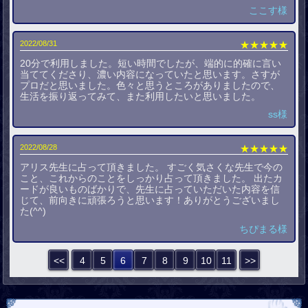
ここす様
2022/08/31
★★★★★
20分で利用しました。短い時間でしたが、端的に的確に言い
当ててくださり、濃い内容になっていたと思います。さすが
プロだと思いました。色々と思うところがありましたので、
生活を振り返ってみて、また利用したいと思いました。
ss様
2022/08/28
★★★★★
アリス先生に占って頂きました。 すごく気さくな先生で今の
こと、これからのことをしっかり占って頂きました。 出たカ
ードが良いものばかりで、先生に占っていただいた内容を信
じて、前向きに頑張ろうと思います！ありがとうございまし
た(^^)
ちぴまる様
<<
4
5
6
7
8
9
10
11
>>