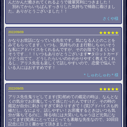
んだかんだ癒されてくれるようで後輩冥利につきました！
別れてからいちばんすっきりした気持ちで帰路に着けまし
た。ありがとうございました！！
さくや様
2022/09/09
★★★★★
かなりお世話になっている先生です。気になる人とのことを
みてもらってます。いつも、気持ちのまま行動しちゃいそう
な私にアドバイスをくれるんですが、そのお陰でうまくいき
そうです…！！いつもありがとうございます❤タロットカード
がどう出てて、どうしたらいいのかわかりやすく教えてくれ
るし、アリス先生も楽しくて話しやすいので、恋愛で悩んで
いる人にはおすすめです！
＊しゅわしゅわ＊様
2022/09/05
★★★★★
アリス先生鬼リピしてます(笑)初めての鑑定の時は、なんとな
くの気分でお邪魔してって感じだったんですけど、その時の
鑑定が自分に刺さりすぎて刺さりすぎて！(笑)アドバイスも的
確だし、なにより、話しやすい！お邪魔するときはいつも気
分が落ちてるのに、帰る頃には大笑いしちゃうほど元気にな
ってます(笑)私にとってはとっても素敵な先生なので、10回目
記念に口コミ書かせて頂きました☆