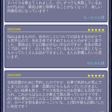
ドバイスを教えてくれました。少しずつでも実践しているお
かげなのか、最近は彼と喧嘩することがなくなって、楽しい
同棲生活になっています！
もっちゃん様
2022/10/06
★★★★★
悩みはあるものの、自分のことについての話をするのがとて
も苦手なので、先生主体ですすめてもらえたのがすごく楽で
した。普段はとても口数が少ない方なのですが、先生が気さ
くで話しやすく、占いも当たっているもんだから楽しくなっ
ちゃってたくさんお話ができました。またお邪魔したいと思
います。
やんやん様
2022/10/02
★★★★★
当初恋愛のために予約したのですが、仕事で気持ちが荒んで
しまったため、仕事・恋愛のどちらも占っていただきまし
た。占い結果も良く、アリス先生からのお言葉にも元気づけ
られ、これからはなんとか耐えて踏ん張っていけそうです。
占い初心者なのでこんなこと記載するのもどうかと思います
が、カードを切る姿がかっこいいな、と(笑)今後もお願いした
い先生です！