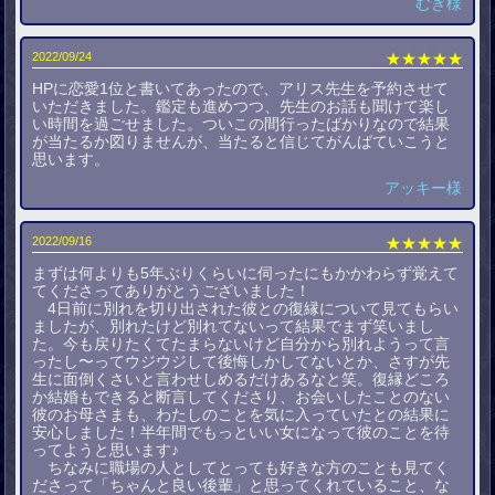
むぎ様
2022/09/24
★★★★★
HPに恋愛1位と書いてあったので、アリス先生を予約させて
いただきました。鑑定も進めつつ、先生のお話も聞けて楽し
い時間を過ごせました。ついこの間行ったばかりなので結果
が当たるか図りませんが、当たると信じてがんばていこうと
思います。
アッキー様
2022/09/16
★★★★★
まずは何よりも5年ぶりくらいに伺ったにもかかわらず覚えて
てくださってありがとうございました！
4日前に別れを切り出された彼との復縁について見てもらい
ましたが、別れたけど別れてないって結果でまず笑いまし
た。今も戻りたくてたまらないけど自分から別れようって言
ったし〜ってウジウジして後悔しかしてないとか、さすが先
生に面倒くさいと言わせしめるだけあるなと笑。復縁どころ
か結婚もできると断言してくださり、お会いしたことのない
彼のお母さまも、わたしのことを気に入っていたとの結果に
安心しました！半年間でもっといい女になって彼のことを待
ってようと思います♪
ちなみに職場の人としてとっても好きな方のことも見てく
ださって「ちゃんと良い後輩」と思ってくれていること、な