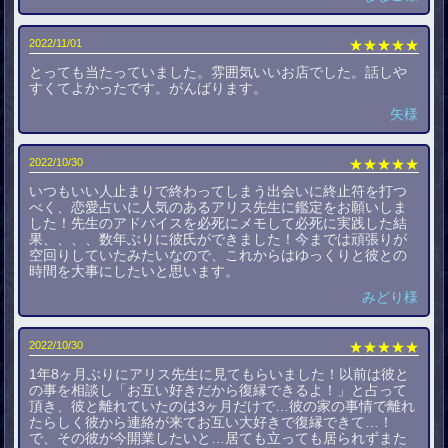
2022/11/01
★★★★★
とっても当たっていました。雰囲気いいお店でした。話しや
すくてよかったです。がんばります。
矢様
2022/10/30
★★★★★
いつもいい人止まりで終わってしまう出会いに終止符を打つ
べく、恋愛占いに人気のあるアリス先生に鑑定をお願いしま
した！先生のアドバイスを必死にメモして必死に実践した結
果、、、、数年ぶりに彼氏ができました！今までは頑張りが
空回りしていたみたいなので、これからはゆっくりと彼との
時間を大事にしたいと思います。
みどり様
2022/10/30
★★★★★
1年8ヶ月ぶりにアリス先生に見てもらいました！以前は彼と
の事を相談し「お互い好きだから復縁できるよ！」と占って
頂き、彼と離れていたのは3ヶ月だけで…彼の家の事情で離れ
たらしく彼から連絡が来てお互い大好きで復縁できて…！
で、その彼が今開業したいと…居ても立っても居られずまた