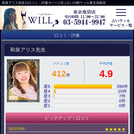
和泉アリス先生の口コミ・評価 6ページ目 | 占いの館ウィル東京池袋店
口コミ・評価
和泉アリス先生
クチコミ数
平均評価
4.9
412
件
星5
390
件
星4
15
件
星3
7
件
星2
0
件
星1
0
件
ピックアップ！口コミ
2022/10/30
★★★★★