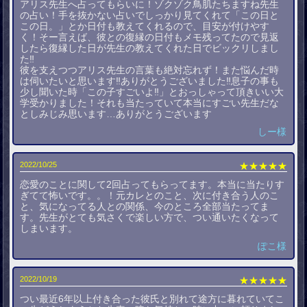
アリス先生へ占ってもらいに！ゾクゾク鳥肌たちますね先生
の占い！手を抜かない占いでしっかり見てくれて「この日と
この日。」とか日付も教えてくれるので、目安が付けやす
く！そー言えば、彼との復縁の日付もメモ残ってたので見返
したら復縁した日が先生の教えてくれた日でビックリしまし
た‼️
彼を支えつつアリス先生の言葉も絶対忘れず！また悩んだ時
は伺いたいと思います‼️ありがとうございました‼️息子の事も
少し聞いた時「この子すごいよ‼️」とおっしゃって頂きいい大
学受かりました！それも当たっていて本当にすごい先生だな
としみじみ思います…ありがとうございます
しー様
2022/10/25
★★★★★
恋愛のことに関して2回占ってもらってます。本当に当たりす
ぎてて怖いです。。！元カレとのこと、次に付き合う人のこ
と、気になってる人との関係、今のところ全部当たってま
す。先生がとても気さくで楽しい方で、つい通いたくなって
しまいます。
ぽこ様
2022/10/19
★★★★★
つい最近6年以上付き合った彼氏と別れて途方に暮れていてこ