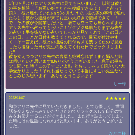
1年8ヶ月ぶりにアリス先生に見てもらいました！以前は彼と
の事を相談し「お互い好きだから復縁できるよ！」と占って
頂き、彼と離れていたのは3ヶ月だけで…彼の家の事情で離れ
たらしく彼から連絡が来てお互い大好きで復縁できて…！
で、その彼が今開業したいと…居ても立っても居られずまた
アリス先生へ占ってもらいに！ゾクゾク鳥肌たちますね先生
の占い！手を抜かない占いでしっかり見てくれて「この日と
この日。」とか日付も教えてくれるので、目安が付けやす
く！そー言えば、彼との復縁の日付もメモ残ってたので見返
したら復縁した日が先生の教えてくれた日でビックリしまし
た‼️
彼を支えつつアリス先生の言葉も絶対忘れず！また悩んだ時
は伺いたいと思います‼️ありがとうございました‼️息子の事も
少し聞いた時「この子すごいよ‼️」とおっしゃって頂きいい大
学受かりました！それも当たっていて本当にすごい先生だな
としみじみ思います…ありがとうございます
しー様
2022/11/07
★★★★★
和泉アリス先生に見ていただきました。 とても優しく、世間
話を交えながらみていただけたのでリラックスして自分の悩
みをお伝えすることができました。 また行き詰まってしまっ
た時にはお世話になれればと思います。ありがとうございま
した。
ななこ様