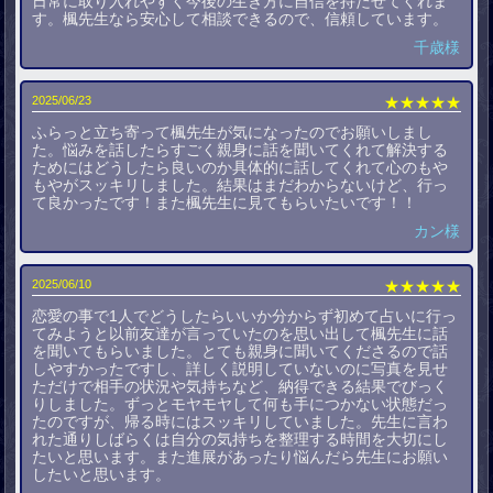
日常に取り入れやすく今後の生き方に自信を持たせてくれま
す。楓先生なら安心して相談できるので、信頼しています。
千歳様
2025/06/23
★★★★★
ふらっと立ち寄って楓先生が気になったのでお願いしまし
た。悩みを話したらすごく親身に話を聞いてくれて解決する
ためにはどうしたら良いのか具体的に話してくれて心のもや
もやがスッキリしました。結果はまだわからないけど、行っ
て良かったです！また楓先生に見てもらいたいです！！
カン様
2025/06/10
★★★★★
恋愛の事で1人でどうしたらいいか分からず初めて占いに行っ
てみようと以前友達が言っていたのを思い出して楓先生に話
を聞いてもらいました。とても親身に聞いてくださるので話
しやすかったですし、詳しく説明していないのに写真を見せ
ただけで相手の状況や気持ちなど、納得できる結果でびっく
りしました。ずっとモヤモヤして何も手につかない状態だっ
たのですが、帰る時にはスッキリしていました。先生に言わ
れた通りしばらくは自分の気持ちを整理する時間を大切にし
たいと思います。また進展があったり悩んだら先生にお願い
したいと思います。