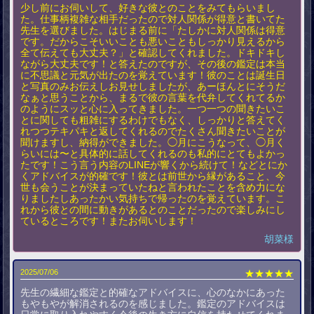
少し前にお伺いして、好きな彼とのことをみてもらいまし
た。仕事柄複雑な相手だったので対人関係が得意と書いてた
先生を選びました。はじまる前に「たしかに対人関係は得意
です。だからこそいいことも悪いこともしっかり見えるから
全て伝えても大丈夫？」と確認してくれました。ドキドキし
ながら大丈夫です！と答えたのですが、その後の鑑定は本当
に不思議と元気が出たのを覚えています！彼のことは誕生日
と写真のみお伝えしお見せしましたが、あーほんとにそうだ
なぁと思うことから、まるで彼の言葉を代弁してくれてるか
のようにスッと心に入ってきました。一つ一つの聞きたいこ
とに関しても粗雑にするわけでもなく、しっかりと答えてく
れつつテキパキと返してくれるのでたくさん聞きたいことが
聞けますし、納得ができました。◯月にこうなって、◯月く
らいには〜と具体的に話してくれるのも私的にとてもよかっ
たです！こう言う内容のLINEが響くから続けて！などとにか
くアドバイスが的確です！彼とは前世から縁があること、今
世も会うことが決まっていたねと言われたことを含め力にな
りましたしあったかい気持ちで帰ったのを覚えています。こ
れから彼との間に動きがあるとのことだったので楽しみにし
ているところです！またお伺いします！
胡菜様
2025/07/06
★★★★★
先生の繊細な鑑定と的確なアドバイスに、心のなかにあった
もやもやが解消されるのを感じました。鑑定のアドバイスは