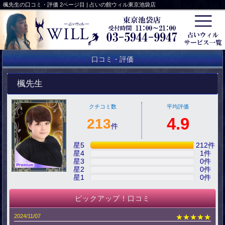
楓先生の口コミ・評価 2ページ目 | 占いの館ウィル東京池袋店
口コミ・評価
楓先生
クチコミ数
平均評価
4.9
213
件
星5
212
件
星4
1
件
星3
0
件
星2
0
件
星1
0
件
ピックアップ！口コミ
2024/11/07
★★★★★