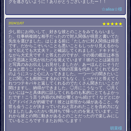
グを逃さないように！ありがとうございましたー！！
☆alisa☆様
2024/11/07
★★★★★
少し前にお伺いして、好きな彼とのことをみてもらいまし
た。仕事柄複雑な相手だったので対人関係が得意と書いてた
先生を選びました。はじまる前に「たしかに対人関係は得意
です。だからこそいいことも悪いこともしっかり見えるから
全て伝えても大丈夫？」と確認してくれました。ドキドキし
ながら大丈夫です！と答えたのですが、その後の鑑定は本当
に不思議と元気が出たのを覚えています！彼のことは誕生日
と写真のみお伝えしお見せしましたが、あーほんとにそうだ
なぁと思うことから、まるで彼の言葉を代弁してくれてるか
のようにスッと心に入ってきました。一つ一つの聞きたいこ
とに関しても粗雑にするわけでもなく、しっかりと答えてく
れつつテキパキと返してくれるのでたくさん聞きたいことが
聞けますし、納得ができました。◯月にこうなって、◯月く
らいには〜と具体的に話してくれるのも私的にとてもよかっ
たです！こう言う内容のLINEが響くから続けて！などとにか
くアドバイスが的確です！彼とは前世から縁があること、今
世も会うことが決まっていたねと言われたことを含め力にな
りましたしあったかい気持ちで帰ったのを覚えています。こ
れから彼との間に動きがあるとのことだったので楽しみにし
ているところです！またお伺いします！
胡菜様