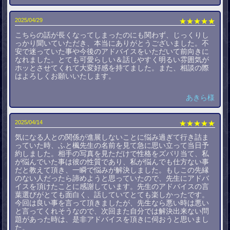
2025/04/29
★★★★★
こちらの話が長くなってしまったのにも関わず、じっくりし
っかり聞いていただき、本当にありがとうございました。不
安で迷っていた事や今後のアドバイスをいただいて前向きに
なれました。とても可愛らしい＆話しやすく明るい雰囲気が
ホッとさせてくれて大変好感を持てました。また、相談の際
はよろしくお願いいたします。
あきら様
2025/04/14
★★★★★
気になる人との関係が進展しないことに悩み過ぎて行き詰ま
っていた時、ふと楓先生の名前を見て急に思い立って当日予
約しました。相手の写真を見ただけで性格をズバリ当て、私
が悩んでいた事は彼の性質であり、私が悩んでも仕方ない事
だと教えて頂き、一瞬で悩みが解決しました。もしこの先縁
のない人だったら諦めようと思っていたので、先生にアドバ
イスを頂けたことに感謝しています。先生のアドバイスの言
葉選びがとても面白く、話していてとても楽しかったです。
今回は良い事を言って頂きましたが、先生なら悪い時は悪い
と言ってくれそうなので、次回また自分では解決出来ない問
題があった時は、是非アドバイスを頂きに伺おうと思いまし
た。