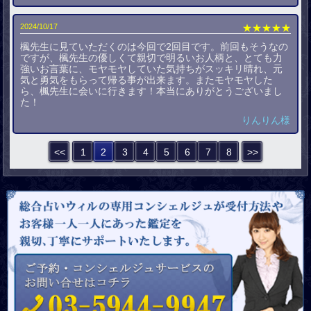
2024/10/17
★★★★★
楓先生に見ていただくのは今回で2回目です。前回もそうなの
ですが、楓先生の優しくて親切で明るいお人柄と、とても力
強いお言葉に、モヤモヤしていた気持ちがスッキリ晴れ、元
気と勇気をもらって帰る事が出来ます。またモヤモヤした
ら、楓先生に会いに行きます！本当にありがとうございまし
た！
りんりん様
<<
1
2
3
4
5
6
7
8
>>