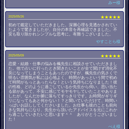
みー様
2025/05/26
★★★★★
初めて鑑定していただきました。深層心理を見透かされてい
たようで驚きましたが、自分の本音を再確認できました。不
安も取り除かれシンプルな思考に。有難うございました。
やすことら様
2025/05/09
★★★★★
恋愛・結婚・仕事の悩みを楓先生に相談させていただきまし
た。他で占いに行ったとき聞きたいことが全て聞けず消化不
良になってしまうこともあったのですが、楓先生の気さくで
明るい雰囲気が私には心地よく、時間があっという間で初め
て時間がもっとあったらな！という気持ちになりました！彼
の性格、どのように過ごしているか先生から伺い、思い当た
る節があって、不安に感じてモヤモヤしていたことやありま
したが、なんだか腑に落ちてすっきりです。お時間がギリギ
リになってもあと何かない！？と聞いていただけて、時間い
っぱいお話ししてくださいました。お仕事も彼のことも前向
きな気持ちになり、先生から頂いたアドバイスを元にこれか
ら過ごしていきたいと思います＾＾ ありがとうございまし
た！
べえ様