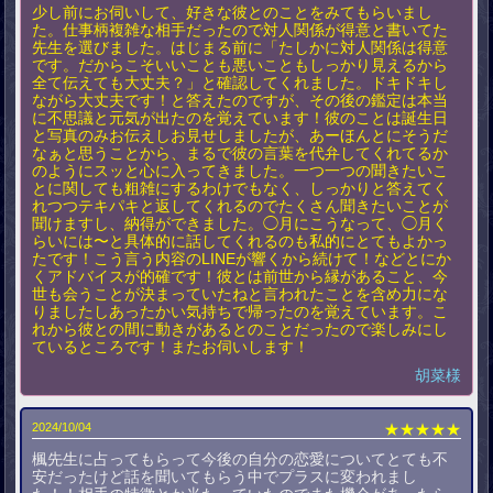
少し前にお伺いして、好きな彼とのことをみてもらいまし
た。仕事柄複雑な相手だったので対人関係が得意と書いてた
先生を選びました。はじまる前に「たしかに対人関係は得意
です。だからこそいいことも悪いこともしっかり見えるから
全て伝えても大丈夫？」と確認してくれました。ドキドキし
ながら大丈夫です！と答えたのですが、その後の鑑定は本当
に不思議と元気が出たのを覚えています！彼のことは誕生日
と写真のみお伝えしお見せしましたが、あーほんとにそうだ
なぁと思うことから、まるで彼の言葉を代弁してくれてるか
のようにスッと心に入ってきました。一つ一つの聞きたいこ
とに関しても粗雑にするわけでもなく、しっかりと答えてく
れつつテキパキと返してくれるのでたくさん聞きたいことが
聞けますし、納得ができました。◯月にこうなって、◯月く
らいには〜と具体的に話してくれるのも私的にとてもよかっ
たです！こう言う内容のLINEが響くから続けて！などとにか
くアドバイスが的確です！彼とは前世から縁があること、今
世も会うことが決まっていたねと言われたことを含め力にな
りましたしあったかい気持ちで帰ったのを覚えています。こ
れから彼との間に動きがあるとのことだったので楽しみにし
ているところです！またお伺いします！
胡菜様
2024/10/04
★★★★★
楓先生に占ってもらって今後の自分の恋愛についてとても不
安だったけど話を聞いてもらう中でプラスに変われまし