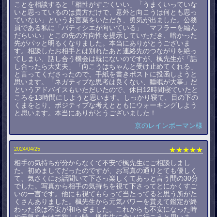
ことを相談すると「相性がすごくいい」「うまくいっていな
いと思っているのは貴方だけで、意外と向こうは何とも思っ
ていない」というお言葉をいただき、勇気が出ました。公務
員である私に「パティシエが向いている」「マフラーを編ん
だらいい」とこの先の方向性を提示していただき、暗かった
先がパッと明るくなりました。本当にありがとうございま
す。相談したお相手とは別れたあと連絡先のつながりを絶っ
てしまい、話し合う機会は既にないのですが、楓先生が「話
し合ったら大丈夫」「向こうはちゃんと受け止めてくれる」
と言ってくださったので、手紙を書きポストに投函しようと
思います。「ネガティブな思考は良くない、睡眠が大事」だ
というアドバイスもいただいたので、休日12時間寝ていたと
ころを13時間にしようと思います。しっかり寝て、目の下の
くまをとり、ポジティブな考えとともにウォーキングしよう
と思います。本当にありがとうございました！
京のレインボーマン様
2024/04/25
★★★★★
相手の気持ちが分からなくて不安で楓先生にご相談しまし
た。初めましてだったのですが、お写真の通りとても優しく
て、気さくにお話聞いて下さっ楽しくてあっと言う間の30分
でした。写真から相手の気持ちを視て下さってとにかくすご
いの一言です。他にも視てもらって当たってると思う所がた
くさんありました。楓先生から元気パワーを貰えて鑑定が終
わった後は不安が和らぎました。これからも不安になった時
や元気をわけて欲しい時、楓先生に会いに行こうと思いま