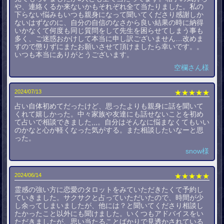
や、連絡くるか来ないかもそれぞれ全て当たりました。私の
下らない悩みもいつも親身になって聞いてくださり感謝しか
ないはずなのに、自分の自信のなさから良い結果の時に納得
いかなくて何度も同じ質問をして先生を困らせてしまう事も
多く、ご迷惑おかけして本当に申し訳ございません…改めま
すので懲りずにまたお願いさせて頂けましたら幸いです。。
いつも本当にありがとうございます。
空欄さん様
2024/07/13
★★★★★
占い自体初めてだったけど、思ったよりも親身に話を聞いて
くれて嬉しかった。中々家族や友達にも話せないことを初め
て占いで相談できました,,,。自分はそんなに悩まなくてもいい
のかなと心が軽くなった気がする。また相談したいなーと思
った。
snow様
2024/06/14
★★★★★
霊感の強い方に恋愛のタロットをみていただきたくて予約し
ていきました。サクサクと占っていただいたので、時間が少
し余ってしまいましたが、他には？と聞いてくださり相談し
たかったこと以外にも聞けました。いくつもアドバイスをい
ただきましたが、思い当たることばかりで見透かされている