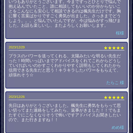
いつもありがとうございます。今までずっとひとりで悩んで
抱え込んでいたこと、誰に相談してもいいのか分からないこ
とをこんなにも安心して相談できるのは楓先生だけです。胸
に響く言葉ばかりですごく勇気が出ました。さっきまでどう
しよう。。。と悩んでいたんですが、今は悩みがすっ飛びま
した。お話も楽しいし、またよろしくお願いします。
桜様
2023/12/29
★★★★★
プラスのパワーを送ってくれる、太陽みたいな明るい先生だ
った！時間いっぱいまでアドバイスをくれてこれからどうし
ていけばいいのかすごくわかりやすく説明もしてくれたから
信用できる先生だと思う！キラキラしたパワーをもらえて、
頑張れそう☆
たらこ 様
2023/12/26
★★★★★
先日はありがとうございました。楓先生に勇気をもらって思
い切ってまた連絡をしてみたら、返事がきました！！でもま
たすぐにこなくなりそうで怖いですアドバイスお聞きしたい
ので、また行きますね！！
めめ様